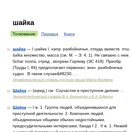
шайка
Толкование
Перевод
Книги
шайка
— I шайка I, напр. разбойничья, откуда заимств. лтш.
31
šaĩka множество, масса (см. М. – Э. 4, 1). Не связано с нем.
Sсhаr толпа, отряд , вопреки Горяеву (ЭС 418). Преобр.
(Труды I, 84) предполагает первонач. знач. разбойничье
судно . В таком случае&#8230; …
Этимологический словарь русского языка Макса Фасмера
Шайка
— (юрид.) см. Соучастие в преступном деянии …
32
Энциклопедический словарь Ф.А. Брокгауза и И.А. Ефрона
Шайка
— I ж. 1. Группа людей, объединившихся для
33
преступной деятельности. 2. Компания людей,
объединенных общими обычно недостойными,
предосудительными интересами; банда I 2.. II ж. 1. Низкий