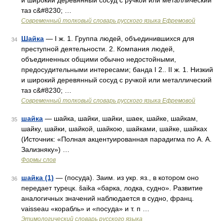
и широкий деревянный сосуд с ручкой или металлический
таз с&#8230; …
Современный толковый словарь русского языка Ефремовой
Шайка
— I ж. 1. Группа людей, объединившихся для
34
преступной деятельности. 2. Компания людей,
объединенных общими обычно недостойными,
предосудительными интересами; банда I 2.. II ж. 1. Низкий
и широкий деревянный сосуд с ручкой или металлический
таз с&#8230; …
Современный толковый словарь русского языка Ефремовой
шайка
— шайка, шайки, шайки, шаек, шайке, шайкам,
35
шайку, шайки, шайкой, шайкою, шайками, шайке, шайках
(Источник: «Полная акцентуированная парадигма по А. А.
Зализняку») …
Формы слов
шайка (1)
— (посуда). Заим. из укр. яз., в котором оно
36
передает турецк. šaika «барка, лодка, судно». Развитие
аналогичных значений наблюдается в судно, франц.
vaisseau «корабль» и «посуда» и т. п …
Этимологический словарь русского языка