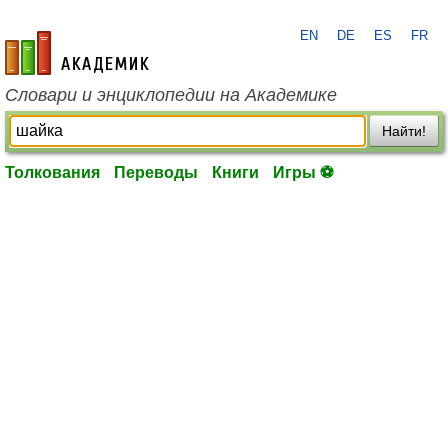
EN
DE
ES
FR
academic.ru
Словари и энциклопедии на Академике
Найти!
Толкования
Переводы
Книги
Игры ⚽