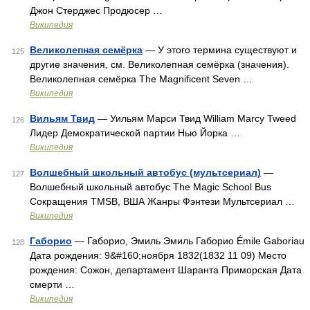
Джон Стерджес Продюсер …
Википедия
Великолепная семёрка
— У этого термина существуют и
125
другие значения, см. Великолепная семёрка (значения).
Великолепная семёрка The Magnificent Seven …
Википедия
Вильям Твид
— Уильям Марси Твид William Marcy Tweed
126
Лидер Демократической партии Нью Йорка …
Википедия
Волшебный школьный автобус (мультсериал)
—
127
Волшебный школьный автобус The Magic School Bus
Сокращения TMSB, ВША Жанры Фэнтези Мультсериал …
Википедия
Габорио
— Габорио, Эмиль Эмиль Габорио Émile Gaboriau
128
Дата рождения: 9&#160;ноября 1832(1832 11 09) Место
рождения: Сожон, департамент Шаранта Приморская Дата
смерти …
Википедия