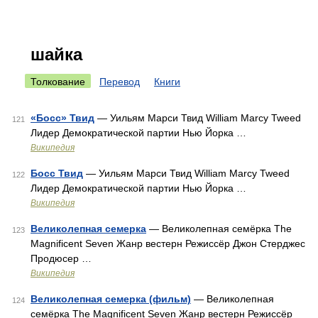
шайка
Толкование
Перевод
Книги
«Босс» Твид
— Уильям Марси Твид William Marcy Tweed
121
Лидер Демократической партии Нью Йорка …
Википедия
Босс Твид
— Уильям Марси Твид William Marcy Tweed
122
Лидер Демократической партии Нью Йорка …
Википедия
Великолепная семерка
— Великолепная семёрка The
123
Magnificent Seven Жанр вестерн Режиссёр Джон Стерджес
Продюсер …
Википедия
Великолепная семерка (фильм)
— Великолепная
124
семёрка The Magnificent Seven Жанр вестерн Режиссёр