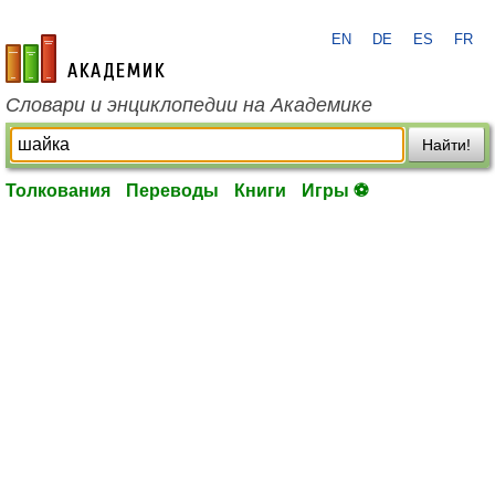
EN
DE
ES
FR
academic.ru
Словари и энциклопедии на Академике
Найти!
Толкования
Переводы
Книги
Игры ⚽