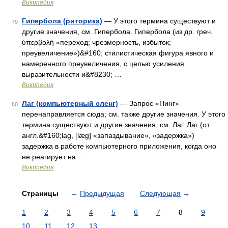
Википедия
Гипербола (риторика)
— У этого термина существуют и
79
другие значения, см. Гипербола. Гипербола (из др. греч.
ὑπερβολή «переход; чрезмерность, избыток;
преувеличение»)&#160; стилистическая фигура явного и
намеренного преувеличения, с целью усиления
выразительности и&#8230; …
Википедия
Лаг (компьютерный сленг)
— Запрос «Пинг»
80
перенаправляется сюда; см. также другие значения. У этого
термина существуют и другие значения, см. Лаг. Лаг (от
англ.&#160;lag, [læɡ] «запаздывание», «задержка»)
задержка в работе компьютерного приложения, когда оно
не реагирует на …
Википедия
Страницы
←
Предыдущая
Следующая
→
1
2
3
4
5
6
7
8
9
10
11
12
13