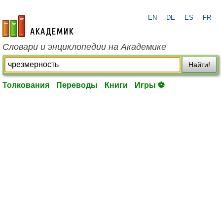
EN
DE
ES
FR
academic.ru
Словари и энциклопедии на Академике
Найти!
Толкования
Переводы
Книги
Игры ⚽