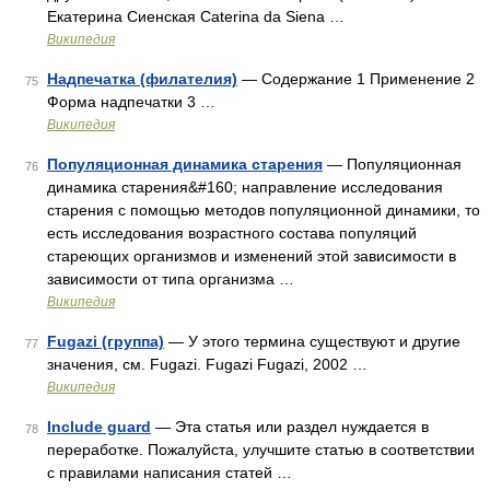
Екатерина Сиенская Caterina da Siena …
Википедия
Надпечатка (филателия)
— Содержание 1 Применение 2
75
Форма надпечатки 3 …
Википедия
Популяционная динамика старения
— Популяционная
76
динамика старения&#160; направление исследования
старения с помощью методов популяционной динамики, то
есть исследования возрастного состава популяций
стареющих организмов и изменений этой зависимости в
зависимости от типа организма …
Википедия
Fugazi (группа)
— У этого термина существуют и другие
77
значения, см. Fugazi. Fugazi Fugazi, 2002 …
Википедия
Include guard
— Эта статья или раздел нуждается в
78
переработке. Пожалуйста, улучшите статью в соответствии
с правилами написания статей …