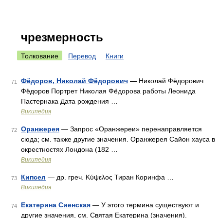
чрезмерность
Толкование
Перевод
Книги
Фёдоров, Николай Фёдорович
— Николай Фёдорович
71
Фёдоров Портрет Николая Фёдорова работы Леонида
Пастернака Дата рождения …
Википедия
Оранжерея
— Запрос «Оранжереи» перенаправляется
72
сюда; см. также другие значения. Оранжерея Сайон хауса в
окрестностях Лондона (182 …
Википедия
Кипсел
— др. греч. Κύψελος Тиран Коринфа …
73
Википедия
Екатерина Сиенская
— У этого термина существуют и
74
другие значения, см. Святая Екатерина (значения).