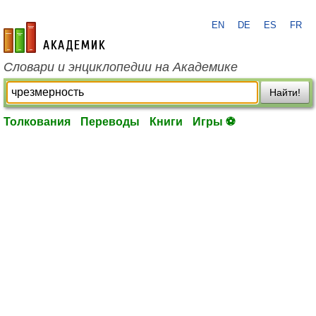
EN
DE
ES
FR
academic.ru
Словари и энциклопедии на Академике
Найти!
Толкования
Переводы
Книги
Игры ⚽