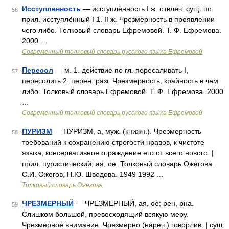
Исступленность
— исступлённость I ж. отвлеч. сущ. по
56
прил. исступлённый I 1. II ж. Чрезмерность в проявлении
чего либо. Толковый словарь Ефремовой. Т. Ф. Ефремова.
2000 …
Современный толковый словарь русского языка Ефремовой
Пересол
— м. 1. действие по гл. пересаливать I,
57
пересолить 2. перен. разг. Чрезмерность, крайность в чем
либо. Толковый словарь Ефремовой. Т. Ф. Ефремова. 2000
…
Современный толковый словарь русского языка Ефремовой
ПУРИЗМ
— ПУРИЗМ, а, муж. (книжн.). Чрезмерность
58
требований к сохранению строгости нравов, к чистоте
языка, консервативное ограждение его от всего нового. |
прил. пуристический, ая, ое. Толковый словарь Ожегова.
С.И. Ожегов, Н.Ю. Шведова. 1949 1992 …
Толковый словарь Ожегова
ЧРЕЗМЕРНЫЙ
— ЧРЕЗМЕРНЫЙ, ая, ое; рен, рна.
59
Слишком большой, превосходящий всякую меру.
Чрезмерное внимание. Чрезмерно (нареч.) говорлив. | сущ.