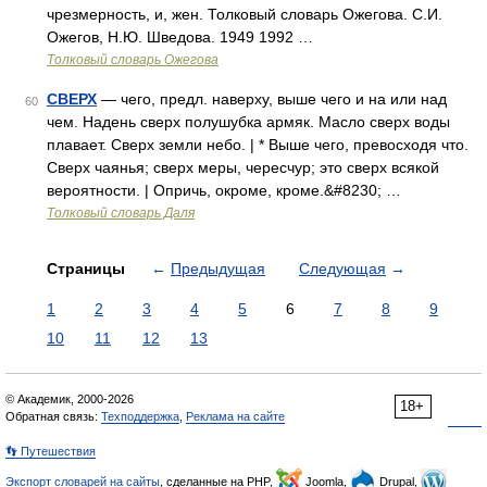
чрезмерность, и, жен. Толковый словарь Ожегова. С.И.
Ожегов, Н.Ю. Шведова. 1949 1992 …
Толковый словарь Ожегова
СВЕРХ
— чего, предл. наверху, выше чего и на или над
60
чем. Надень сверх полушубка армяк. Масло сверх воды
плавает. Сверх земли небо. | * Выше чего, превосходя что.
Сверх чаянья; сверх меры, чересчур; это сверх всякой
вероятности. | Опричь, окроме, кроме.&#8230; …
Толковый словарь Даля
Страницы
←
Предыдущая
Следующая
→
1
2
3
4
5
6
7
8
9
10
11
12
13
© Академик, 2000-2026
18+
Обратная связь:
Техподдержка
,
Реклама на сайте
👣 Путешествия
Экспорт словарей на сайты
, сделанные на PHP,
Joomla,
Drupal,