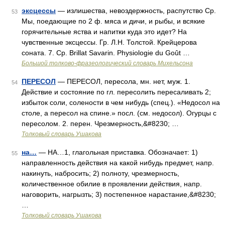
эксцессы
— излишества, невоздержность, распутство Ср.
53
Мы, поедающие по 2 ф. мяса и дичи, и рыбы, и всякие
горячительные яства и напитки куда это идет? На
чувственные эксцессы. Гр. Л.Н. Толстой. Крейцерова
соната. 7. Ср. Brillat Savarin. Physiologie du Goût …
Большой толково-фразеологический словарь Михельсона
ПЕРЕСОЛ
— ПЕРЕСОЛ, пересола, мн. нет, муж. 1.
54
Действие и состояние по гл. пересолить пересаливать 2;
избыток соли, солености в чем нибудь (спец.). «Недосол на
столе, а пересол на спине.» посл. (см. недосол). Огурцы с
пересолом. 2. перен. Чрезмерность,&#8230; …
Толковый словарь Ушакова
на…
— НА…1, глагольная приставка. Обозначает: 1)
55
направленность действия на какой нибудь предмет, напр.
накинуть, набросить; 2) полноту, чрезмерность,
количественное обилие в проявлении действия, напр.
наговорить, нагрызть; 3) постепенное нарастание,&#8230;
…
Толковый словарь Ушакова