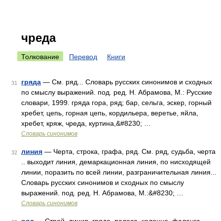
чреда
Толкование
Перевод
Книги
гряда
— См. ряд... Словарь русских синонимов и сходных
31
по смыслу выражений. под. ред. Н. Абрамова, М.: Русские
словари, 1999. гряда гора, ряд; бар, сельга, эскер, горный
хребет, цепь, горная цепь, кордильера, веретье, яйла,
хребет, кряж, чреда, куртина,&#8230; …
Словарь синонимов
линия
— Черта, строка, графа, ряд. См. ряд, судьба, черта
32
.. выходит линия, демаркационная линия, по нисходящей
линии, поразить по всей линии, разграничительная линия...
Словарь русских синонимов и сходных по смыслу
выражений. под. ред. Н. Абрамова, М.:&#8230; …
Словарь синонимов