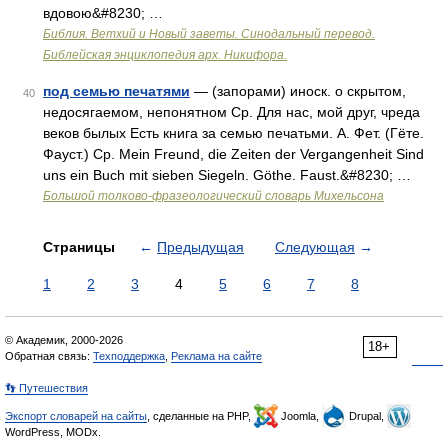
вдовою&#8230; …
Библия. Ветхий и Новый заветы. Синодальный перевод.
Библейская энциклопедия арх. Никифора.
под семью печатями
— (запорами) иноск. о скрытом,
40
недосягаемом, непонятном Ср. Для нас, мой друг, чреда
веков былых Есть книга за семью печатьми. А. Фет. (Гёте.
Фауст.) Ср. Mein Freund, die Zeiten der Vergangenheit Sind
uns ein Buch mit sieben Siegeln. Göthe. Faust.&#8230; …
Большой толково-фразеологический словарь Михельсона
Страницы
←
Предыдущая
Следующая
→
1
2
3
4
5
6
7
8
© Академик, 2000-2026
18+
Обратная связь:
Техподдержка
,
Реклама на сайте
👣 Путешествия
Экспорт словарей на сайты
, сделанные на PHP,
Joomla,
Drupal,
WordPress, MODx.