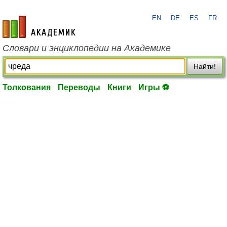
EN
DE
ES
FR
academic.ru
Словари и энциклопедии на Академике
Найти!
Толкования
Переводы
Книги
Игры ⚽