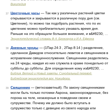
Википедия
Цветочные часы
— Так как у различных растений цветки
37
открываются и закрываются в различную пору дня (см.
Цветение), то можно так подобрать растения, что по их
цветению можно приблизительно узнавать время дня.
Раньше на это обращали большое внимание, и в&#8230; …
Энциклопедический словарь Ф.А. Брокгауза и И.А. Ефрона
Дневные чреды
— (1Пар.24:3 , 2Пар.8:14 ) разделение,
38
сделанное Давидом относительно левитов и священников в
исправлении священнослужении. Священники разделялись
на 24 чреды, каждая из них служила в храме понедельно от
субботы до субботы. Для определения кому из&#8230; …
Библия. Ветхий и Новый заветы. Синодальный перевод.
Библейская энциклопедия арх. Никифора.
Священник
— (ветхозаветный). По закону священниками
39
могли быть только потомки Аарона, законнорожденные, без
порока на теле, незазорные в поведении своем и
супружестве. Почему им должно было вступать в
супружество только с девицею из своего народа или