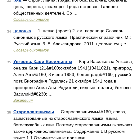
ряд
— Строй, линия, гряда, полоса, колонна, фаланга,
33
цепь, шеренга, шпалеры. Гряда островов. Галерея
общественных деятелей. Ср …
Словарь синонимов
цепочка
— 1. цепка (прост.) 2. см. вереница Словарь
34
синонимов русского языка. Практический справочник. М.:
Русский язык. З. Е. Александрова. 2011. цепочка сущ. • …
Словарь синонимов
Унксова, Кари Васильевна
— Кари Васильевна Унксова,
35
она же Кари (21&#160;октября 1941(19411021), пригород
Алма Аты&#160; 3 июня 1983, Ленинград)&#160; русский
поэт. Биография Родилась 21 октября 1941 года в
пригороде Алма Аты. Родители, видные геологи, Унксовы
Василий&#8230; …
Википедия
Старославянизмы
— Старославянизмы&#160; слова,
36
заимствованные из старославянского языка, языка
богослужебных книг. Поэтому старославянизмы включают
также церковнославянизмы.. Содержание 1 В русском
языке 1.1 Отличительные признаки …