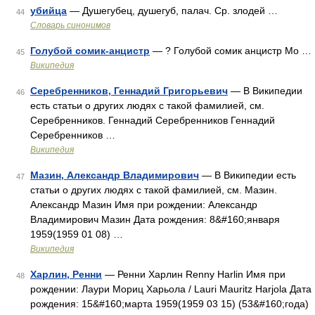
убийца
— Душегубец, душегуб, палач. Ср. злодей …
44
Словарь синонимов
Голубой сомик-анцистр
— ? Голубой сомик анцистр Мо …
45
Википедия
Серебренников, Геннадий Григорьевич
— В Википедии
46
есть статьи о других людях с такой фамилией, см.
Серебренников. Геннадий Серебренников Геннадий
Серебренников …
Википедия
Мазин, Александр Владимирович
— В Википедии есть
47
статьи о других людях с такой фамилией, см. Мазин.
Александр Мазин Имя при рождении: Александр
Владимирович Мазин Дата рождения: 8&#160;января
1959(1959 01 08) …
Википедия
Харлин, Ренни
— Ренни Харлин Renny Harlin Имя при
48
рождении: Лаури Мориц Харьола / Lauri Mauritz Harjola Дата
рождения: 15&#160;марта 1959(1959 03 15) (53&#160;года)