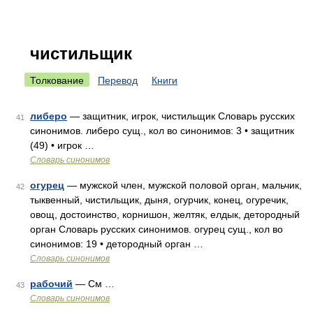
чистильщик
Толкование
Перевод
Книги
либеро
— защитник, игрок, чистильщик Словарь русских
41
синонимов. либеро сущ., кол во синонимов: 3 • защитник
(49) • игрок …
Словарь синонимов
огурец
— мужской член, мужской половой орган, мальчик,
42
тыквенный, чистильщик, дыня, огурчик, конец, огуречик,
овощ, достоинство, корнишон, желтяк, елдык, детородный
орган Словарь русских синонимов. огурец сущ., кол во
синонимов: 19 • детородный орган …
Словарь синонимов
рабочий
— См …
43
Словарь синонимов