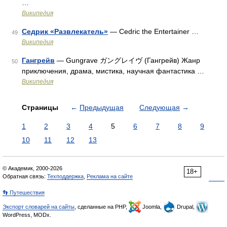
…
Википедия
Седрик «Развлекатель»
— Cedric the Entertainer …
49
Википедия
Гангрейв
— Gungrave ガングレイヴ (Гангрейв) Жанр
50
приключения, драма, мистика, научная фантастика …
Википедия
Страницы
←
Предыдущая
Следующая
→
1
2
3
4
5
6
7
8
9
10
11
12
13
© Академик, 2000-2026
18+
Обратная связь:
Техподдержка
,
Реклама на сайте
👣 Путешествия
Экспорт словарей на сайты
, сделанные на PHP,
Joomla,
Drupal,
WordPress, MODx.