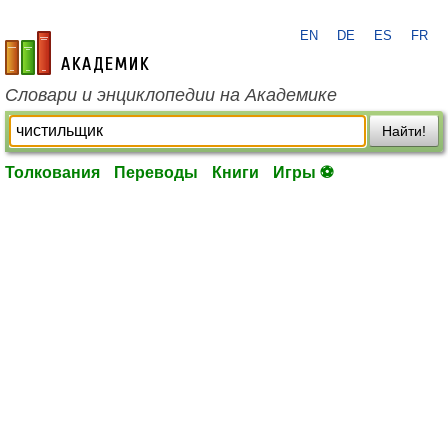
EN
DE
ES
FR
academic.ru
Словари и энциклопедии на Академике
Найти!
Толкования
Переводы
Книги
Игры ⚽