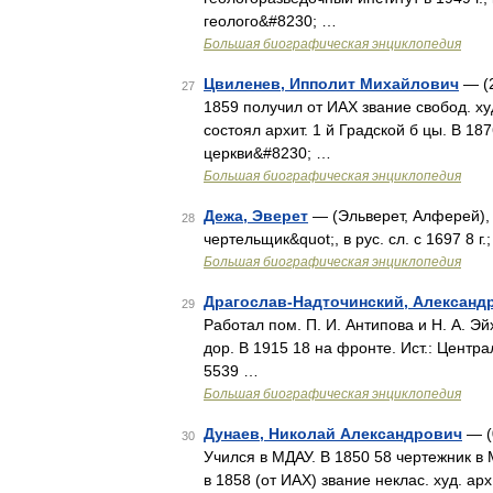
геолого&#8230; …
Большая биографическая энциклопедия
Цвиленев, Ипполит Михайлович
— (2
27
1859 получил от ИАХ звание свобод. ху
состоял архит. 1 й Градской б цы. В 1
церкви&#8230; …
Большая биографическая энциклопедия
Дежа, Эверет
— (Эльверет, Алферей), 
28
чертельщик&quot;, в рус. сл. с 1697 8 г
Большая биографическая энциклопедия
Драгослав-Надточинский, Александ
29
Работал пом. П. И. Антипова и Н. А. Э
дор. В 1915 18 на фронте. Ист.: Центра
5539 …
Большая биографическая энциклопедия
Дунаев, Николай Александрович
— (0
30
Учился в МДАУ. В 1850 58 чертежник в 
в 1858 (от ИАХ) звание неклас. худ. а