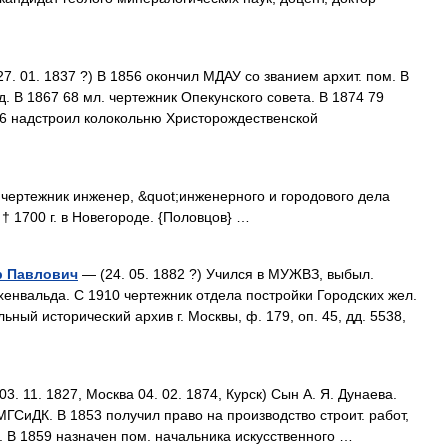
7. 01. 1837 ?) В 1856 окончил МДАУ со званием архит. пом. В
д. В 1867 68 мл. чертежник Опекунского совета. В 1874 79
876 надстроил колокольню Христорождественской
чертежник инженер, &quot;инженерного и городового дела
.; † 1700 г. в Новегороде. {Половцов} …
р Павлович
— (24. 05. 1882 ?) Учился в МУЖВЗ, выбыл.
йхенвальда. С 1910 чертежник отдела постройки Городских жел.
льный исторический архив г. Москвы, ф. 179, оп. 45, дд. 5538,
3. 11. 1827, Москва 04. 02. 1874, Курск) Сын А. Я. Дунаева.
МГСиДК. В 1853 получил право на производство строит. работ,
рх. В 1859 назначен пом. начальника искусственного …