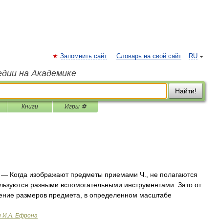
Запомнить сайт
Словарь на свой сайт
RU
едии на Академике
Найти!
Книги
Игры ⚽
— Когда изображают предметы приемами Ч., не полагаются
пользуются разными вспомогательными инструментами. Зато от
дение размеров предмета, в определенном масштабе
и И.А. Ефрона