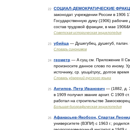
СОЦИАЛ-ДЕМОКРАТИЧЕСКИЕ ФРАКЦ
22
законодат. учреждении России в 1906 
Государственную думу (1906) рабочие 
состав трудовой фракции, в мае 1906&
Советская историческая энциклопедия
убийца
— Душегубец, душегуб, палач.
23
Словарь синонимов
геометр
— A сущ см. Приложение II Св
24
произносите данное слово по иному. У
источнику, ср. γεωμέτρης, долгое вре
Словарь ударений русского языка
Антипов, Петр Иванович
— (1882, д. 
25
в 1909 получил звание архит. С 1909 ст.
работал на строительстве Замоскворец
Большая биографическая энциклопедия
Афанасьев-Якобсон, Спартак Леони
26
университете (ВЗПИ) с 1963 г.; родился
геологоразведочный институт в 1949 г.,