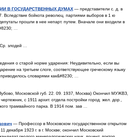
ИИ В ГОСУДАРСТВЕННЫХ ДУМАХ
— представители с. д. в
17. Вследствие бойкота революц. партиями выборов в 1 ю
депутаты прошли в нее непарт. путем. Вначале они входили в
#8230; …
 Ср. злодей …
едения о старой норме ударения: Неудивительно, если вы
дарение на третьем слоге, соответствующее греческому языку
мя приводилось словарями как&#8230; …
Зубово, Московской губ. 22. 09. 1937, Москва) Окончил МУЖВЗ,
 чертежник, с 1911 архит. отдела постройки город. жел. дор.,
кого трамвайного парка. В 1914 пом. зав …
дович
— Профессор в Московском государственном открытом
 11 декабря 1923 г. в г. Москве; окончил Московский
 кандидат геолого минералогических наук, доцент, доктор