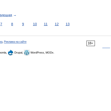
дующая
→
7
8
9
10
11
12
13
ка
,
Реклама на сайте
18+
omla,
Drupal,
WordPress, MODx.