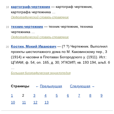
картограф-чертежник
— картограф чертежник,
18
картографа чертежника …
Орфографический словарь-справочник
техник-чертежник
— техник чертежник, техника
19
чертежника …
Орфографический словарь-справочник
Костин, Мокий Иванович
— (? ?) Чертежник. Выполнил
20
проекты шестиэтажного дома по М. Каковинскому пер., 3
(1914) и часовни в Плотавах Богородского у. (1911). Ист.:
ЦГИАМ, ф. 54, оп. 165, д. 30; УГКОИП, кв. 193 194, альб. б
…
Большая биографическая энциклопедия
Страницы
←
Предыдущая
Следующая
→
1
2
3
4
5
6
7
8
9
10
11
12
13