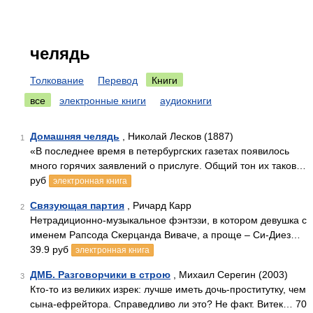
челядь
Толкование
Перевод
Книги
все
электронные книги
аудиокниги
Домашняя челядь
, Николай Лесков (1887)
1
«В последнее время в петербургских газетах появилось
много горячих заявлений о прислуге. Общий тон их таков…
руб
электронная книга
Связующая партия
, Ричард Карр
2
Нетрадиционно-музыкальное фэнтэзи, в котором девушка с
именем Рапсода Скерцанда Виваче, а проще – Си-Диез…
39.9 руб
электронная книга
ДМБ. Разговорчики в строю
, Михаил Серегин (2003)
3
Кто-то из великих изрек: лучше иметь дочь-проститутку, чем
сына-ефрейтора. Справедливо ли это? Не факт. Витек… 70