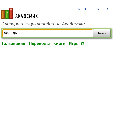
EN
DE
ES
FR
academic.ru
Словари и энциклопедии на Академике
Найти!
Толкования
Переводы
Книги
Игры ⚽