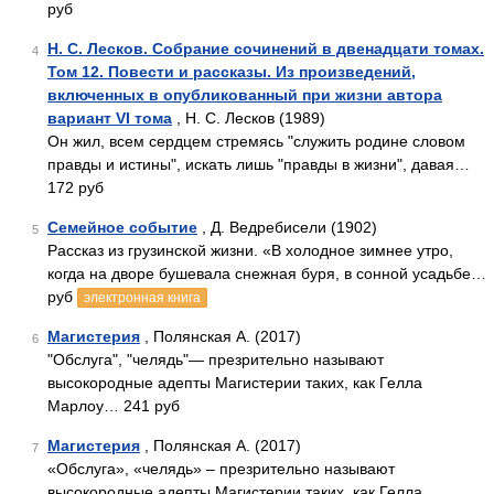
руб
Н. С. Лесков. Собрание сочинений в двенадцати томах.
4
Том 12. Повести и рассказы. Из произведений,
включенных в опубликованный при жизни автора
вариант VI тома
, Н. С. Лесков (1989)
Он жил, всем сердцем стремясь "служить родине словом
правды и истины", искать лишь "правды в жизни", давая…
172 руб
Семейное событие
, Д. Ведребисели (1902)
5
Рассказ из грузинской жизни. «В холодное зимнее утро,
когда на дворе бушевала снежная буря, в сонной усадьбе…
руб
электронная книга
Магистерия
, Полянская А. (2017)
6
"Обслуга", "челядь"— презрительно называют
высокородные адепты Магистерии таких, как Гелла
Марлоу… 241 руб
Магистерия
, Полянская А. (2017)
7
«Обслуга», «челядь» – презрительно называют
высокородные адепты Магистерии таких, как Гелла