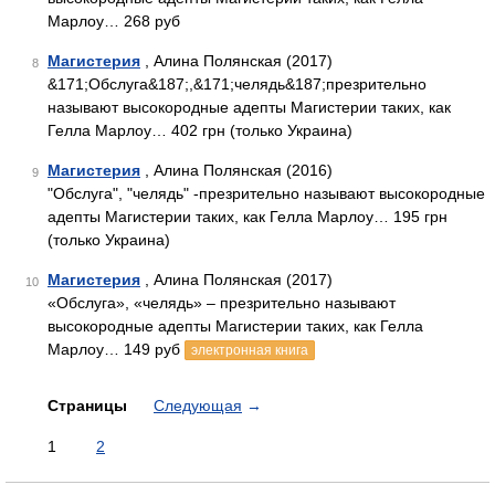
Марлоу… 268 руб
Магистерия
, Алина Полянская (2017)
8
&171;Обслуга&187;,&171;челядь&187;презрительно
называют высокородные адепты Магистерии таких, как
Гелла Марлоу… 402 грн (только Украина)
Магистерия
, Алина Полянская (2016)
9
"Обслуга", "челядь" -презрительно называют высокородные
адепты Магистерии таких, как Гелла Марлоу… 195 грн
(только Украина)
Магистерия
, Алина Полянская (2017)
10
«Обслуга», «челядь» – презрительно называют
высокородные адепты Магистерии таких, как Гелла
Марлоу… 149 руб
электронная книга
Страницы
Следующая
→
1
2