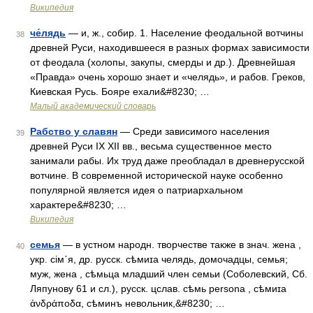
Википедия
че́лядь
— и, ж., собир. 1. Население феодальной вотчины
38
древней Руси, находившееся в разных формах зависимости
от феодала (холопы, закупы, смерды и др.). Древнейшая
«Правда» очень хорошо знает и «челядь», и рабов. Греков,
Киевская Русь. Бояре ехали&#8230; …
Малый академический словарь
Рабство у славян
— Среди зависимого населения
39
древней Руси IX XII вв., весьма существенное место
занимали рабы. Их труд даже преобладал в древнерусской
вотчине. В современной исторической науке особенно
популярной является идея о патриархальном
характере&#8230; …
Википедия
семья
— в устном народн. творчестве также в знач. жена ,
40
укр. сiм᾽я, др. русск. сѣмиɪа челядь, домочадцы, семья;
муж, жена , сѣмьца младший член семьи (Соболевский, Сб.
Ляпунову 61 и сл.), русск. цслав. сѣмь реrsоnа , сѣмиɪа
ἀνδράποδα, сѣминъ невольник,&#8230; …