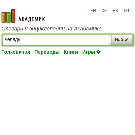
EN
DE
ES
FR
academic.ru
Словари и энциклопедии на Академике
Найти!
Толкования
Переводы
Книги
Игры ⚽