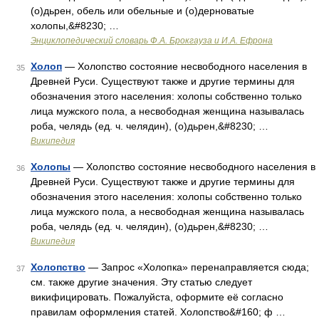
(о)дьрен, обель или обельные и (о)дерноватые
холопы,&#8230; …
Энциклопедический словарь Ф.А. Брокгауза и И.А. Ефрона
Холоп
— Холопство состояние несвободного населения в
35
Древней Руси. Существуют также и другие термины для
обозначения этого населения: холопы собственно только
лица мужского пола, а несвободная женщина называлась
роба, челядь (ед. ч. челядин), (о)дьрен,&#8230; …
Википедия
Холопы
— Холопство состояние несвободного населения в
36
Древней Руси. Существуют также и другие термины для
обозначения этого населения: холопы собственно только
лица мужского пола, а несвободная женщина называлась
роба, челядь (ед. ч. челядин), (о)дьрен,&#8230; …
Википедия
Холопство
— Запрос «Холопка» перенаправляется сюда;
37
см. также другие значения. Эту статью следует
викифицировать. Пожалуйста, оформите её согласно
правилам оформления статей. Холопство&#160; ф …