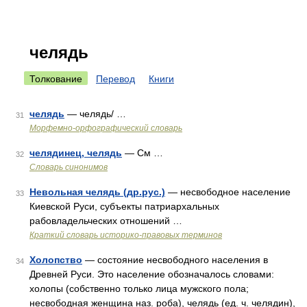
челядь
Толкование
Перевод
Книги
челядь
— челядь/ …
31
Морфемно-орфографический словарь
челядинец, челядь
— См …
32
Словарь синонимов
Невольная челядь (др.рус.)
— несвободное население
33
Киевской Руси, субъекты патриархальных
рабовладельческих отношений …
Краткий словарь историко-правовых терминов
Холопство
— состояние несвободного населения в
34
Древней Руси. Это население обозначалось словами:
холопы (собственно только лица мужского пола;
несвободная женщина наз. роба), челядь (ед. ч. челядин),