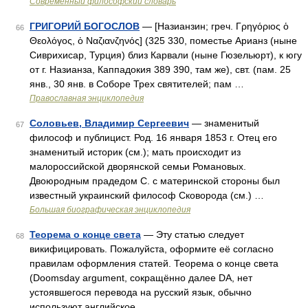
Современный философский словарь
ГРИГОРИЙ БОГОСЛОВ
— [Назианзин; греч. Γρηγόριος ὁ
66
Θεολόγος, ὁ Ναζιανζηνός] (325 330, поместье Арианз (ныне
Сиврихисар, Турция) близ Карвали (ныне Гюзельюрт), к югу
от г. Назианза, Каппадокия 389 390, там же), свт. (пам. 25
янв., 30 янв. в Соборе Трех святителей; пам …
Православная энциклопедия
Соловьев, Владимир Сергеевич
— знаменитый
67
философ и публицист. Род. 16 января 1853 г. Отец его
знаменитый историк (см.); мать происходит из
малороссийской дворянской семьи Романовых.
Двоюродным прадедом С. с материнской стороны был
известный украинский философ Сковорода (см.) …
Большая биографическая энциклопедия
Теорема о конце света
— Эту статью следует
68
викифицировать. Пожалуйста, оформите её согласно
правилам оформления статей. Теорема о конце света
(Doomsday argument, сокращённо далее DA, нет
устоявшегося перевода на русский язык, обычно
используют английское …