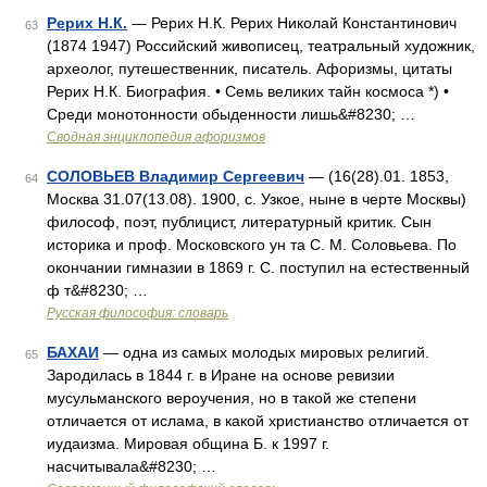
Рерих Н.К.
— Рерих Н.К. Рерих Николай Константинович
63
(1874 1947) Российский живописец, театральный художник,
археолог, путешественник, писатель. Афоризмы, цитаты
Рерих Н.К. Биография. • Семь великих тайн космоса *) •
Среди монотонности обыденности лишь&#8230; …
Сводная энциклопедия афоризмов
СОЛОВЬЕВ Владимир Сергеевич
— (16(28).01. 1853,
64
Москва 31.07(13.08). 1900, с. Узкое, ныне в черте Москвы)
философ, поэт, публицист, литературный критик. Сын
историка и проф. Московского ун та С. М. Соловьева. По
окончании гимназии в 1869 г. С. поступил на естественный
ф т&#8230; …
Русская философия: словарь
БАХАИ
— одна из самых молодых мировых религий.
65
Зародилась в 1844 г. в Иране на основе ревизии
мусульманского вероучения, но в такой же степени
отличается от ислама, в какой христианство отличается от
иудаизма. Мировая община Б. к 1997 г.
насчитывала&#8230; …