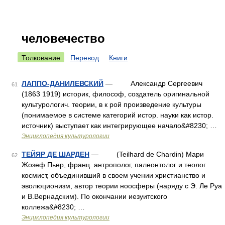
человечество
Толкование
Перевод
Книги
ЛАППО-ДАНИЛЕВСКИЙ
— Александр Сергеевич
61
(1863 1919) историк, философ, создатель оригинальной
культурологич. теории, в к рой произведение культуры
(понимаемое в системе категорий истор. науки как истор.
источник) выступает как интегрирующее начало&#8230; …
Энциклопедия культурологии
ТЕЙЯР ДЕ ШАРДЕН
— (Teilhard de Chardin) Мари
62
Жозеф Пьер, франц. антрополог, палеонтолог и теолог
космист, объединивший в своем учении христианство и
эволюционизм, автор теории ноосферы (наряду с Э. Ле Руа
и В.Вернадским). По окончании иезуитского
коллежа&#8230; …
Энциклопедия культурологии