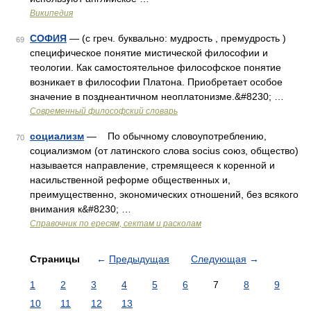
Википедия
СОФИЯ
— (с греч. буквально: мудрость , премудрость )
69
специфическое понятие мистической философии и
теологии. Как самостоятельное философское понятие
возникает в философии Платона. Приобретает особое
значение в позднеантичном неоплатонизме.&#8230; …
Современный философский словарь
социализм
— По обычному словоупотреблению,
70
социализмом (от латинского слова socius союз, общество)
называется направление, стремящееся к коренной и
насильственной реформе общественных и,
преимущественно, экономических отношений, без всякого
внимания к&#8230; …
Справочник по ересям, сектам и расколам
Страницы
←
Предыдущая
Следующая
→
1
2
3
4
5
6
7
8
9
10
11
12
13