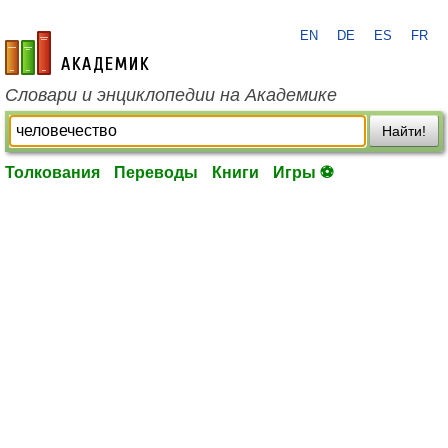
EN
DE
ES
FR
academic.ru
Словари и энциклопедии на Академике
Найти!
Толкования
Переводы
Книги
Игры ⚽