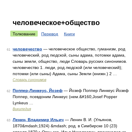
человеческое+общество
Толкование
Перевод
Книги
человечество
— человеческое общество, гуманизм, род
61
человеческий, род людской, сыны адама, потомки адама,
сыны земли, общество, люди Словарь русских синонимов.
человечество 1. люди, род людской (или человеческий);
потомки (или сыны) Адама, сыны Земли (книжн.) 2 …
Словарь синонимов
Поппер-Линкеус, Йозеф
— Йозеф Поппер Линкеус Йозеф
62
Поппер, псевдоним Линкеус (нем.&#160;Josef Popper
Lynkeus …
Википедия
Ленин, Владимир Ильич
— Ленин В. И. (Ульянов,
63
1870&mdash;1924) &mdash; род. в Симбирске 10 (23)