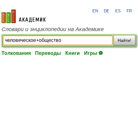
EN
DE
ES
FR
academic.ru
Словари и энциклопедии на Академике
Найти!
Толкования
Переводы
Книги
Игры ⚽