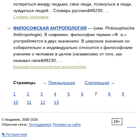
потереться между людьми, свои люди, толкнуться в люди,
чуждаться людей... Словарь русских&#8230; …
Словарь синонимов
ФИЛОСОФСКАЯ АНТРОПОЛОГИЯ
— (нем. Philosophische
70
Anthropologie). В современ. философии термин «Ф. а.»
употребляется в двух значениях. В широком значении он
собирательно и индивидуально относится к философским
учениям о человеке в целом (независимо от того, как
называл свое&#8230; …
Большая психологическая энциклопедия
Страницы
←
Предыдущая
Следующая
→
1
2
3
4
5
6
7
8
9
10
11
12
13
© Академик, 2000-2026
18+
Обратная связь:
Техподдержка
,
Реклама на сайте
👣 Путешествия