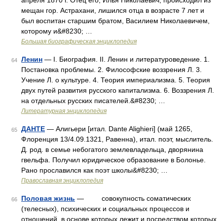
апреля 1870 г. Отец его, Илья Николаевич, происходил из
мещан гор. Астрахани, лишился отца в возрасте 7 лет и
был воспитан старшим братом, Василием Николаевичем,
которому и&#8230; …
Большая биографическая энциклопедия
Ленин
— I. Биография. II. Ленин и литературоведение. 1.
64
Постановка проблемы. 2. Философские воззрения Л. 3.
Учение Л. о культуре. 4. Теория империализма. 5. Теория
двух путей развития русского капитализма. 6. Воззрения Л.
на отдельных русских писателей.&#8230; …
Литературная энциклопедия
ДАНТЕ
— Алигьери [итал. Dante Alighieri] (май 1265,
65
Флоренция 13/4.09.1321, Равенна), итал. поэт, мыслитель.
Д. род. в семье небогатого землевладельца, дворянина
гвельфа. Получил юридическое образование в Болонье.
Рано прославился как поэт школы&#8230; …
Православная энциклопедия
Половая жизнь
— совокупность соматических
66
(телесных), психических и социальных процессов и
отношений, в основе которых лежит и посредством которых