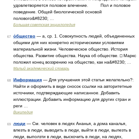
удовлетворяется половое влечение. Пол и половое
поведение. Общей биологической основой
полового&#8230; …
Большая советская энциклопедия
о́бщество
— а, ср. 1. Совокупность людей, объединенных
67
общими для них конкретно историческими условиями
материальной жизни. Человеческое общество. История
общества. Развитие общества. Наука об обществе. □ Маркс
положил конец воззрению на общество, как на&#8230; …
Малый академический словарь
Информация
— Для улучшения этой статьи желательно?:
68
Найти и оформить в виде сносок ссылки на авторитетные
источники, подтверждающие написанное. Добавить
иллюстрации. Добавить информацию для других стран и
реги …
Википедия
люди
— См. человек в людях Ананья, а дома каналья,
69
влезть в люди, выводить в люди, выйти в люди, вылезть в
люди, выползти в люди, выскочить в люди, на людях,