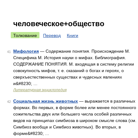
человеческое+общество
Толкование
Перевод
Книги
Мифология
— Содержание понятия. Происхождение М.
41
Специфика М. История науки о мифах. Библиография.
СОДЕРЖАНИЕ ПОНЯТИЯ. М. входящая в систему религии
совокупность мифов, т. е. сказаний о богах и героях, о
сверхъестественных существах и чудесных явлениях
и&#8230; …
Литературная энциклопедия
Социальная жизнь животных
— выражается в различных
42
формах. Во первых, в форме более или менее постоянного
сожительства двух или большего числа особей различных
видов на принципах симбиоза в широком смысле слова (см.
Симбиоз вообще и Симбиоз животных). Во вторых, в
форме&#8230; …