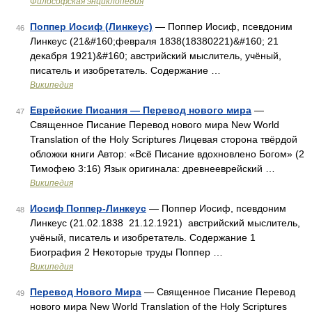
Философская энциклопедия
Поппер Иосиф (Линкеус)
— Поппер Иосиф, псевдоним
46
Линкеус (21&#160;февраля 1838(18380221)&#160; 21
декабря 1921)&#160; австрийский мыслитель, учёный,
писатель и изобретатель. Содержание …
Википедия
Еврейские Писания — Перевод нового мира
—
47
Священное Писание Перевод нового мира New World
Translation of the Holy Scriptures Лицевая сторона твёрдой
обложки книги Автор: «Всё Писание вдохновлено Богом» (2
Тимофею 3:16) Язык оригинала: древнееврейский …
Википедия
Иосиф Поппер-Линкеус
— Поппер Иосиф, псевдоним
48
Линкеус (21.02.1838 21.12.1921) австрийский мыслитель,
учёный, писатель и изобретатель. Содержание 1
Биография 2 Некоторые труды Поппер …
Википедия
Перевод Нового Мира
— Священное Писание Перевод
49
нового мира New World Translation of the Holy Scriptures