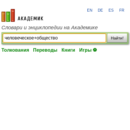
EN
DE
ES
FR
academic.ru
Словари и энциклопедии на Академике
Найти!
Толкования
Переводы
Книги
Игры ⚽