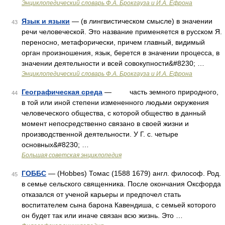
Энциклопедический словарь Ф.А. Брокгауза и И.А. Ефрона
Язык и языки
— (в лингвистическом смысле) в значении
43
речи человеческой. Это название применяется в русском Я.
переносно, метафорически, причем главный, видимый
орган произношения, язык, берется в значении процесса, в
значении деятельности и всей совокупности&#8230; …
Энциклопедический словарь Ф.А. Брокгауза и И.А. Ефрона
Географическая среда
— часть земного природного,
44
в той или иной степени измененного людьми окружения
человеческого общества, с которой общество в данный
момент непосредственно связано в своей жизни и
производственной деятельности. У Г. с. четыре
основных&#8230; …
Большая советская энциклопедия
ГОББС
— (Hobbes) Томас (1588 1679) англ. философ. Род.
45
в семье сельского священника. После окончания Оксфорда
отказался от ученой карьеры и предпочел стать
воспитателем сына барона Кавендиша, с семьей которого
он будет так или иначе связан всю жизнь. Это …