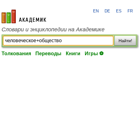
EN
DE
ES
FR
academic.ru
Словари и энциклопедии на Академике
Найти!
Толкования
Переводы
Книги
Игры ⚽