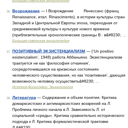
Большая советская энциклопедия
Возрождение
— I Возрождение Ренессанс (франц.
36
Renaissance, итал. Rinascimento), в истории культуры стран
Западной и Центральной Европы эпоха, переходная от
средневековой культуры к культуре нового времени
(приблизительные хронологические границы В.: в&#8230; …
Большая советская энциклопедия
ПОЗИТИВНЫЙ ЭКЗИСТЕНЦИАЛИЗМ
— (‘Un positivo
37
esistenzialism’, 1948) работа Аббаньяно. Экзистенциализм
трактуется не как ‘философия отчаяния’,
сосредоточившаяся на кризисных состояниях
человеческого существования, но как ‘позитивная’, дающая
возможность человеку осуществить&#8230; …
История Философии: Энциклопедия
Литература
— Содержание и объем понятия. Критика
38
домарксистских и антимарксистских воззрений на Л.
Проблема личного начала в Л. Зависимость Л. от
социальной «среды». Критика сравнительно исторического
подхода к Л. Критика формалистической трактовки
Л.&#8230; …