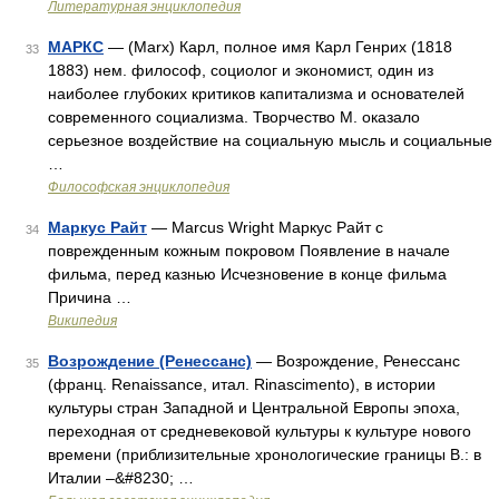
Литературная энциклопедия
МАРКС
— (Marx) Карл, полное имя Карл Генрих (1818
33
1883) нем. философ, социолог и экономист, один из
наиболее глубоких критиков капитализма и основателей
современного социализма. Творчество М. оказало
серьезное воздействие на социальную мысль и социальные
…
Философская энциклопедия
Маркус Райт
— Marcus Wright Маркус Райт с
34
поврежденным кожным покровом Появление в начале
фильма, перед казнью Исчезновение в конце фильма
Причина …
Википедия
Возрождение (Ренессанс)
— Возрождение, Ренессанс
35
(франц. Renaissance, итал. Rinascimento), в истории
культуры стран Западной и Центральной Европы эпоха,
переходная от средневековой культуры к культуре нового
времени (приблизительные хронологические границы В.: в
Италии ‒&#8230; …