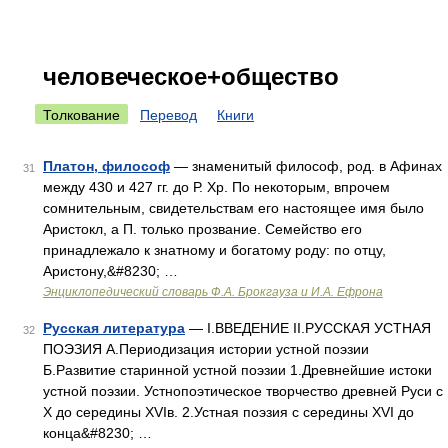
человеческое+общество
Толкование
Перевод
Книги
Платон, философ
— знаменитый философ, род. в Афинах
31
между 430 и 427 гг. до Р. Хр. По некоторым, впрочем
сомнительным, свидетельствам его настоящее имя было
Аристокл, а П. только прозвание. Семейство его
принадлежало к знатному и богатому роду: по отцу,
Аристону,&#8230; …
Энциклопедический словарь Ф.А. Брокгауза и И.А. Ефрона
Русская литература
— I.ВВЕДЕНИЕ II.РУССКАЯ УСТНАЯ
32
ПОЭЗИЯ А.Периодизация истории устной поэзии
Б.Развитие старинной устной поэзии 1.Древнейшие истоки
устной поэзии. Устнопоэтическое творчество древней Руси с
X до середины XVIв. 2.Устная поэзия с середины XVI до
конца&#8230; …