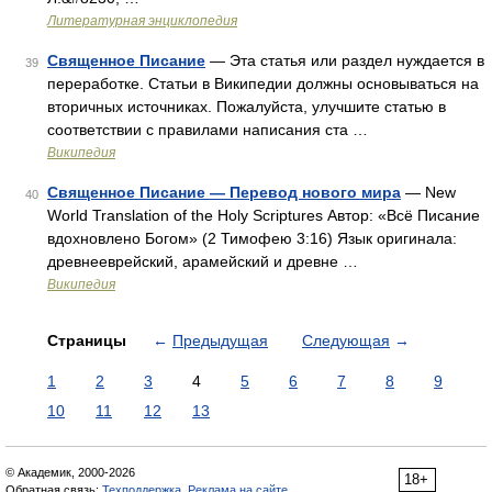
Литературная энциклопедия
Священное Писание
— Эта статья или раздел нуждается в
39
переработке. Статьи в Википедии должны основываться на
вторичных источниках. Пожалуйста, улучшите статью в
соответствии с правилами написания ста …
Википедия
Священное Писание — Перевод нового мира
— New
40
World Translation of the Holy Scriptures Автор: «Всё Писание
вдохновлено Богом» (2 Тимофею 3:16) Язык оригинала:
древнееврейский, арамейский и древне …
Википедия
Страницы
←
Предыдущая
Следующая
→
1
2
3
4
5
6
7
8
9
10
11
12
13
© Академик, 2000-2026
18+
Обратная связь:
Техподдержка
,
Реклама на сайте