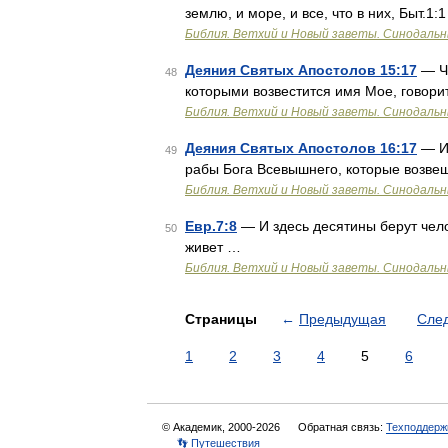
землю, и море, и все, что в них, Быт.1:
Библия. Ветхий и Новый заветы. Синодальн
Деяния Святых Апостолов 15:17
— Чт
48
которыми возвестится имя Мое, говори
Библия. Ветхий и Новый заветы. Синодальн
Деяния Святых Апостолов 16:17
— Ид
49
рабы Бога Всевышнего, которые возве
Библия. Ветхий и Новый заветы. Синодальн
Евр.7:8
— И здесь десятины берут чело
50
живет …
Библия. Ветхий и Новый заветы. Синодальн
Страницы
←
Предыдущая
Сле
1
2
3
4
5
6
© Академик, 2000-2026
Обратная связь:
Техподдерж
👣 Путешествия