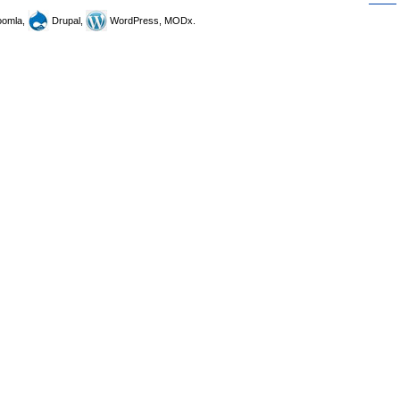
omla,
Drupal,
WordPress, MODx.