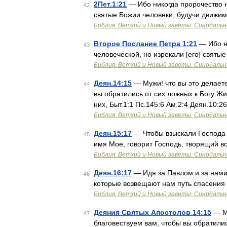
2Пет.1:21
— Ибо никогда пророчество н
42
святые Божии человеки, будучи движи
Библия. Ветхий и Новый заветы. Синодальн
Второе Послание Петра 1:21
— Ибо н
43
человеческой, но изрекали [его] свят
Библия. Ветхий и Новый заветы. Синодальн
Деян.14:15
— Мужи! что вы это делаете
44
вы обратились от сих ложных к Богу Жи
них, Быт.1:1 Пс.145:6 Ам.2:4 Деян.10:2
Библия. Ветхий и Новый заветы. Синодальн
Деян.15:17
— Чтобы взыскали Господа 
45
имя Мое, говорит Господь, творящий в
Библия. Ветхий и Новый заветы. Синодальн
Деян.16:17
— Идя за Павлом и за нами,
46
которые возвещают нам путь спасения
Библия. Ветхий и Новый заветы. Синодальн
Деяния Святых Апостолов 14:15
— Му
47
благовествуем вам, чтобы вы обратилис