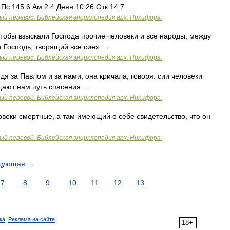
1 Пс.145:6 Ам.2:4 Деян.10:26 Отк.14:7 …
ый перевод. Библейская энциклопедия арх. Никифора.
обы взыскали Господа прочие человеки и все народы, между
т Господь, творящий все сие» …
ый перевод. Библейская энциклопедия арх. Никифора.
я за Павлом и за нами, она кричала, говоря: сии человеки
щают нам путь спасения …
ый перевод. Библейская энциклопедия арх. Никифора.
веки смертные, а там имеющий о себе свидетельство, что он
ый перевод. Библейская энциклопедия арх. Никифора.
дующая
→
7
8
9
10
11
12
13
ка
,
Реклама на сайте
18+