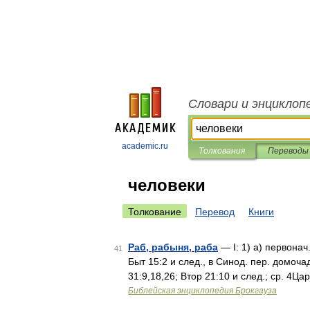
Словари и энциклоп
academic.ru
Толкования
Переводы
человеки
Толкование
Перевод
Книги
Раб, рабыня, раба
— I: 1) а) первонач
41
Быт 15:2 и след., в Синод. пер. домоча
31:9,18,26; Втор 21:10 и след.; ср. 4Ц
Библейская энциклопедия Брокгауза