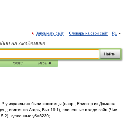
Запомнить сайт
Словарь на свой сайт
RU
едии на Академике
Найти!
Книги
Игры ⚽
. Р. у израильтян были иноземцы (напр., Елиезер из Дамаска:
дец ; египтянка Агарь, Быт 16:1), плененные в ходе войн (Чис
ар 5:2), купленные у&#8230; …