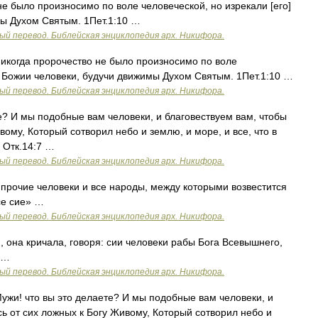
е было произносимо по воле человеческой, но изрекали [его]
мы Духом Святым. 1Пет.1:10 …
ый перевод. Библейская энциклопедия арх. Никифора.
икогда пророчество не было произносимо по воле
ые Божии человеки, будучи движимы Духом Святым. 1Пет.1:10 …
ый перевод. Библейская энциклопедия арх. Никифора.
? И мы подобные вам человеки, и благовествуем вам, чтобы
вому, Который сотворил небо и землю, и море, и все, что в
6 Отк.14:7 …
ый перевод. Библейская энциклопедия арх. Никифора.
прочие человеки и все народы, между которыми возвестится
се сие» …
ый перевод. Библейская энциклопедия арх. Никифора.
 она кричала, говоря: сии человеки рабы Бога Всевышнего,
 …
ый перевод. Библейская энциклопедия арх. Никифора.
жи! что вы это делаете? И мы подобные вам человеки, и
ь от сих ложных к Богу Живому, Который сотворил небо и