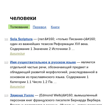
человеки
Толкование
Перевод
Книги
Sola Scriptura
— (лат.&#160; «только Писание»)&#160;
111
один из важнейших тезисов Реформации XVI века.
Содержание 1 Значение 2 Источники 3 …
Википедия
Имя существительное в русском языке
— является
112
отдельной частью речи, обозначающей предмет и
обладающей развитой морфологией, унаследованной в
основном из праславянского языка. Содержание 1
Категории 1.1 Число 1.2 Па …
Википедия
Эдмонд Уэллс
— (Edmond Wells)&#160; вымышленный
113
персонаж книг французского писателя Бернарда Вербера.