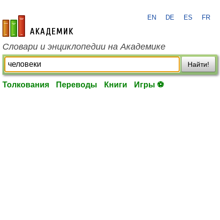
EN
DE
ES
FR
academic.ru
Словари и энциклопедии на Академике
Найти!
Толкования
Переводы
Книги
Игры ⚽