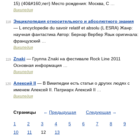
15) (40&#160;лет) Место рождения: Москва, С …
Википедия
Энциклопедия относительного и абсолютного знания
118
— L encyclopedie du savoir relatif et absolu (L ESRA) Жанр:
научная фантастика Автор: Бернар Вербер Язык оригинала:
французский …
Википедия
Znaki
— Группа Znaki на фестивале Rock Line 2011
119
Основная информация …
Википедия
Алексий II
— В Википедии есть статьи о других людях с
120
именем Алексей II. Патриарх Алексий II …
Википедия
Страницы
←
Предыдущая
Следующая
→
1
2
3
4
5
6
7
8
9
10
11
12
13