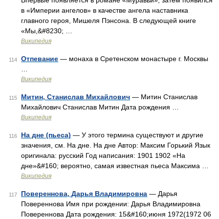
Впервые появляется в романе «Муравьи», затем появился
в «Империи ангелов» в качестве ангела наставника
главного героя, Мишеля Пэнсона. В следующей книге
«Мы,&#8230; …
Википедия
Отпевание
— монаха в Сретенском монастыре г. Москвы
114
…
Википедия
Митин, Станислав Михайлович
— Митин Станислав
115
Михайлович Станислав Митин Дата рождения …
Википедия
На дне (пьеса)
— У этого термина существуют и другие
116
значения, см. На дне. На дне Автор: Максим Горький Язык
оригинала: русский Год написания: 1901 1902 «На
дне»&#160; вероятно, самая известная пьеса Максима …
Википедия
Повереннова, Дарья Владимировна
— Дарья
117
Повереннова Имя при рождении: Дарья Владимировна
Повереннова Дата рождения: 15&#160;июня 1972(1972 06