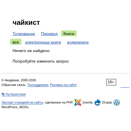
чайкист
Толкование
Перевод
Книги
все
электронные книги
аудиокниги
Ничего не найдено.
Попробуйте изменить запрос
© Академик, 2000-2026
18+
Обратная связь:
Техподдержка
,
Реклама на сайте
👣 Путешествия
Экспорт словарей на сайты
, сделанные на PHP,
Joomla,
Drupal,
WordPress, MODx.