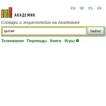
EN
DE
ES
FR
academic.ru
Словари и энциклопедии на Академике
Найти!
Толкования
Переводы
Книги
Игры ⚽