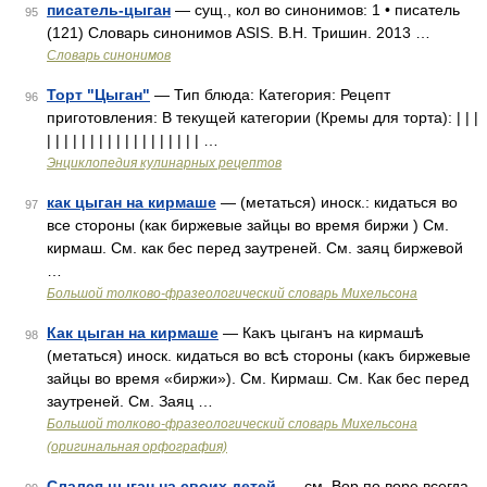
писатель-цыган
— сущ., кол во синонимов: 1 • писатель
95
(121) Словарь синонимов ASIS. В.Н. Тришин. 2013 …
Словарь синонимов
Торт "Цыган"
— Тип блюда: Категория: Рецепт
96
приготовления: В текущей категории (Кремы для торта): | | |
| | | | | | | | | | | | | | | | | | …
Энциклопедия кулинарных рецептов
как цыган на кирмаше
— (метаться) иноск.: кидаться во
97
все стороны (как биржевые зайцы во время биржи ) См.
кирмаш. См. как бес перед заутреней. См. заяц биржевой
…
Большой толково-фразеологический словарь Михельсона
Как цыган на кирмаше
— Какъ цыганъ на кирмашѣ
98
(метаться) иноск. кидаться во всѣ стороны (какъ биржевые
зайцы во время «биржи»). См. Кирмаш. См. Как бес перед
заутреней. См. Заяц …
Большой толково-фразеологический словарь Михельсона
(оригинальная орфография)
Слался цыган на своих детей.
— см. Вор по воре всегда