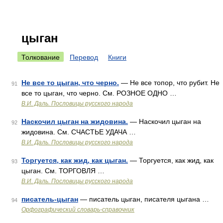
цыган
Толкование
Перевод
Книги
Не все то цыган, что черно.
— Не все топор, что рубит. Не
91
все то цыган, что черно. См. РОЗНОЕ ОДНО …
В.И. Даль. Пословицы русского народа
Наскочил цыган на жидовина.
— Наскочил цыган на
92
жидовина. См. СЧАСТЬЕ УДАЧА …
В.И. Даль. Пословицы русского народа
Торгуется, как жид, как цыган.
— Торгуется, как жид, как
93
цыган. См. ТОРГОВЛЯ …
В.И. Даль. Пословицы русского народа
писатель-цыган
— писатель цыган, писателя цыгана …
94
Орфографический словарь-справочник