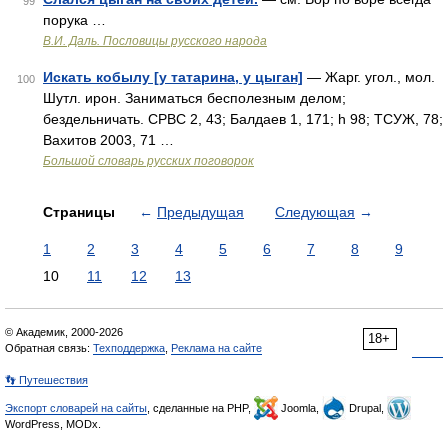
99
порука …
В.И. Даль. Пословицы русского народа
Искать кобылу [у татарина, у цыган]
— Жарг. угол., мол.
100
Шутл. ирон. Заниматься бесполезным делом;
бездельничать. СРВС 2, 43; Балдаев 1, 171; h 98; ТСУЖ, 78;
Вахитов 2003, 71 …
Большой словарь русских поговорок
Страницы
←
Предыдущая
Следующая
→
1
2
3
4
5
6
7
8
9
10
11
12
13
© Академик, 2000-2026
18+
Обратная связь:
Техподдержка
,
Реклама на сайте
👣 Путешествия
Экспорт словарей на сайты
, сделанные на PHP,
Joomla,
Drupal,
WordPress, MODx.