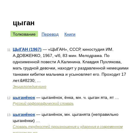
цыган
Толкование
Перевод
Книги
ЦЫГАН (1967)
— «ЦЫГАН», СССР, киностудия ИМ.
11
А.ДОВЖЕНКО, 1967, ч/б, 83 мин. Мелодрама. По
одноименной повести А.Калинина. Клавдия Пухлякова,
мать грудной девочки, находит у раздавленной немецкими
танками кибитки мальчика и усыновляет его. Проходит 17
лет.&#8230; …
Энциклопедия кино
цыганёнок
— цыганёнок, ёнка, мн. ч. цыган ята, ят …
12
Русский орфографический словарь
цыганёнок
— цыганёнок, мн. цыганята (неправильно
13
цыганёнки) …
Словарь трудностей произношения и ударения в современном