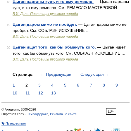
Цыган варганы кует, и то ему ремесло.
— Цыган варганы
18
кует, и то ему ремесло. См. РЕМЕСЛО МАСТЕРОВОЙ …
В.И. Даль. Пословицы русского народа
Цыган даром мимо не пройдет.
— Цыган даром мимо не
19
пройдет. См. СОБЛАЗН ИСКУШЕНИЕ …
В.И. Даль. Пословицы русского народа
Цыган ищет того, как бы обмануть кого.
— Цыган ищет
20
того, как бы обмануть кого. См. СОБЛАЗН ИСКУШЕНИЕ …
В.И. Даль. Пословицы русского народа
Страницы
←
Предыдущая
Следующая
→
1
2
3
4
5
6
7
8
9
10
11
12
13
© Академик, 2000-2026
18+
Обратная связь:
Техподдержка
,
Реклама на сайте
👣 Путешествия