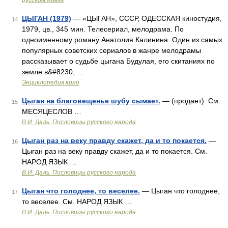
русском языке
ЦЫГАН (1979)
— «ЦЫГАН», СССР, ОДЕССКАЯ киностудия,
14
1979, цв., 345 мин. Телесериал, мелодрама. По
одноименному роману Анатолия Калинина. Один из самых
популярных советских сериалов в жанре мелодрамы
рассказывает о судьбе цыгана Будулая, его скитаниях по
земле в&#8230; …
Энциклопедия кино
Цыган на благовещенье шубу сымает.
— (продает). См.
15
МЕСЯЦЕСЛОВ …
В.И. Даль. Пословицы русского народа
Цыган раз на веку правду скажет, да и то покается.
—
16
Цыган раз на веку правду скажет, да и то покается. См.
НАРОД ЯЗЫК …
В.И. Даль. Пословицы русского народа
Цыган что голоднее, то веселее.
— Цыган что голоднее,
17
то веселее. См. НАРОД ЯЗЫК …
В.И. Даль. Пословицы русского народа