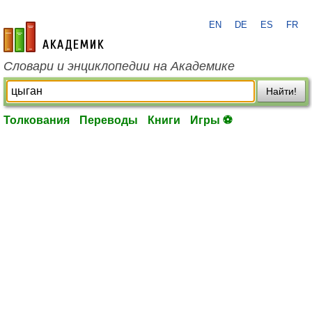
EN
DE
ES
FR
academic.ru
Словари и энциклопедии на Академике
Найти!
Толкования
Переводы
Книги
Игры ⚽