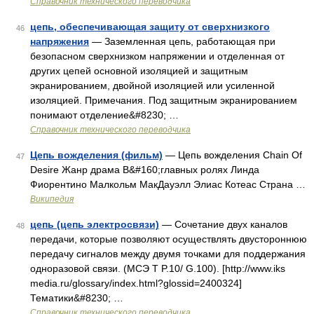
Справочник технического переводчика
цепь, обеспечивающая защиту от сверхнизкого
46
напряжения
— Заземленная цепь, работающая при
безопасном сверхнизком напряжении и отделенная от
других цепей основной изоляцией и защитным
экранированием, двойной изоляцией или усиленной
изоляцией. Примечания. Под защитным экранированием
понимают отделение&#8230; …
Справочник технического переводчика
Цепь вожделения (фильм)
— Цепь вожделения Chain Of
47
Desire Жанр драма В&#160;главных ролях Линда
Фиорентино Малкольм МакДауэлл Элиас Котеас Страна …
Википедия
цепь (цепь электросвязи)
— Сочетание двух каналов
48
передачи, которые позволяют осуществлять двустороннюю
передачу сигналов между двумя точками для поддержания
одноразовой связи. (МСЭ Т P.10/ G.100). [http://www.iks
media.ru/glossary/index.html?glossid=2400324]
Тематики&#8230; …
Справочник технического переводчика