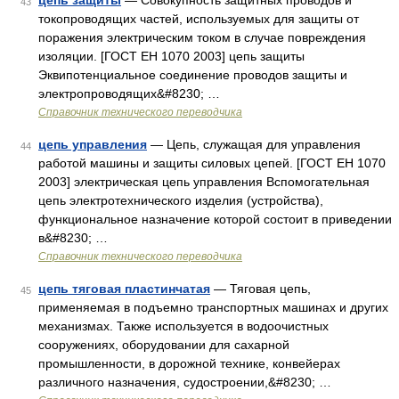
цепь защиты
— Совокупность защитных проводов и
43
токопроводящих частей, используемых для защиты от
поражения электрическим током в случае повреждения
изоляции. [ГОСТ ЕН 1070 2003] цепь защиты
Эквипотенциальное соединение проводов защиты и
электропроводящих&#8230; …
Справочник технического переводчика
цепь управления
— Цепь, служащая для управления
44
работой машины и защиты силовых цепей. [ГОСТ ЕН 1070
2003] электрическая цепь управления Вспомогательная
цепь электротехнического изделия (устройства),
функциональное назначение которой состоит в приведении
в&#8230; …
Справочник технического переводчика
цепь тяговая пластинчатая
— Тяговая цепь,
45
применяемая в подъемно транспортных машинах и других
механизмах. Также используется в водоочистных
сооружениях, оборудовании для сахарной
промышленности, в дорожной технике, конвейерах
различного назначения, судостроении,&#8230; …