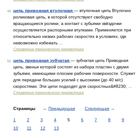
цепь приводная втулочная
— втулочная цепь Втулочно
49
роликовая цепь, в которой отсутствуют свободно
вращающиеся ролики, а контакт с зубьями звёздочки
осуществляется распорными втулками. Применяется при
относительно низких рабочих скоростях в условиях, где
невозможно избежать …
Справочник технического переводчика
цепь приводная зубчатая
— зубчатая цепь Приводная
50
цепь, звенья которой состоят из набора пластин с двумя
зубьями, имеющими плоские рабочие поверхности. Служит
для передачи больших усилий с высокими (до 40 м/с)
скоростями. Эти цепи подходят для скоростных&#8230; …
Справочник технического переводчика
Страницы
←
Предыдущая
Следующая
→
1
2
3
4
5
6
7
8
9
10
11
12
13