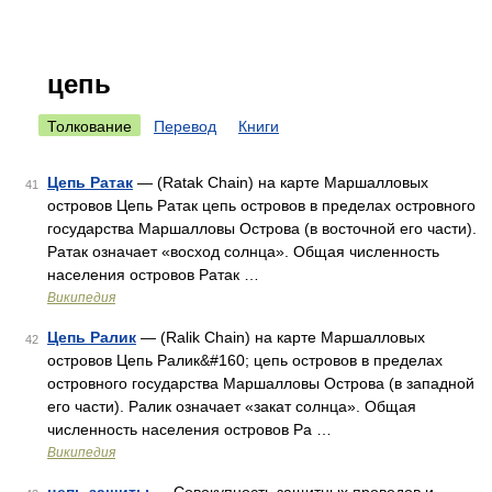
цепь
Толкование
Перевод
Книги
Цепь Ратак
— (Ratak Chain) на карте Маршалловых
41
островов Цепь Ратак цепь островов в пределах островного
государства Маршалловы Острова (в восточной его части).
Ратак означает «восход солнца». Общая численность
населения островов Ратак …
Википедия
Цепь Ралик
— (Ralik Chain) на карте Маршалловых
42
островов Цепь Ралик&#160; цепь островов в пределах
островного государства Маршалловы Острова (в западной
его части). Ралик означает «закат солнца». Общая
численность населения островов Ра …
Википедия