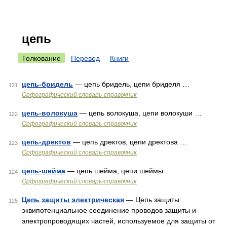
цепь
Толкование
Перевод
Книги
цепь-бридель
— цепь бридель, цепи бриделя …
121
Орфографический словарь-справочник
цепь-волокуша
— цепь волокуша, цепи волокуши …
122
Орфографический словарь-справочник
цепь-дректов
— цепь дректов, цепи дректова …
123
Орфографический словарь-справочник
цепь-шейма
— цепь шейма, цепи шеймы …
124
Орфографический словарь-справочник
Цепь защиты электрическая
— Цепь защиты:
125
эквипотенциальное соединение проводов защиты и
электропроводящих частей, используемое для защиты от