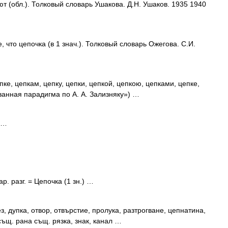
ют (обл.). Толковый словарь Ушакова. Д.Н. Ушаков. 1935 1940
е, что цепочка (в 1 знач.). Толковый словарь Ожегова. С.И.
пке, цепкам, цепку, цепки, цепкой, цепкою, цепками, цепке,
ванная парадигма по А. А. Зализняку») …
к …
ар. разг. = Цепочка (1 зн.) …
, дупка, отвор, отвърстие, пролука, разтрогване, цепнатина,
ъщ. рана същ. рязка, знак, канал …