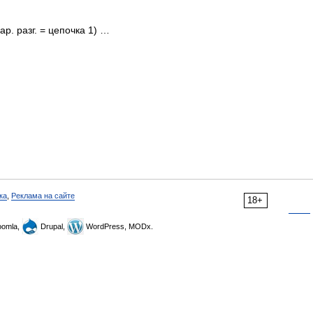
нар. разг. = цепочка 1) …
ка
,
Реклама на сайте
18+
omla,
Drupal,
WordPress, MODx.