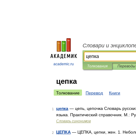
Словари и энциклоп
academic.ru
Толкования
Переводы
цепка
Толкование
Перевод
Книги
цепка
— цепь, цепочка Словарь русски
1
языка. Практический справочник. М.: Ру
Словарь синонимов
ЦЕПКА
— ЦЕПКА, цепки, жен. 1. Небольш
2