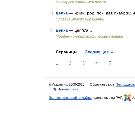
Български синонимен речник
цепка
— и; мн. род. пок, дат. пкам; ж.; 
9
Словарь многих выражений
цепка
— цеп/к/а …
10
Морфемно-орфографический словарь
Страницы
Следующая
→
1
2
3
4
5
© Академик, 2000-2026
Обратная связь:
Техподдерж
👣 Путешествия
Экспорт словарей на сайты
, сделанные на PHP,
Jo