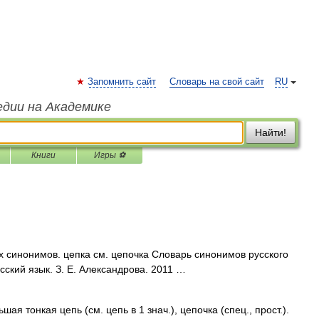
Запомнить сайт
Словарь на свой сайт
RU
едии на Академике
Найти!
Книги
Игры ⚽
х синонимов. цепка см. цепочка Словарь синонимов русского
сский язык. З. Е. Александрова. 2011 …
ая тонкая цепь (см. цепь в 1 знач.), цепочка (спец., прост.).