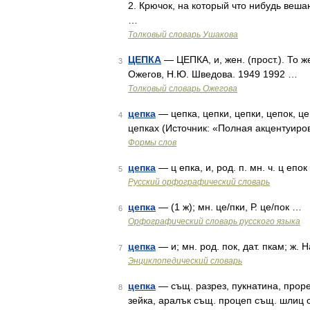
2. Крючок, на который что нибудь веша
…
Толковый словарь Ушакова
ЦЕПКА
— ЦЕПКА, и, жен. (прост.). То ж
3
Ожегов, Н.Ю. Шведова. 1949 1992 …
Толковый словарь Ожегова
цепка
— цепка, цепки, цепки, цепок, це
4
цепках (Источник: «Полная акцентуиро
Формы слов
цепка
— ц епка, и, род. п. мн. ч. ц епо
5
Русский орфографический словарь
цепка
— (1 ж); мн. це/пки, Р. це/пок …
6
Орфографический словарь русского языка
цепка
— и; мн. род. пок, дат. пкам; ж. Н
7
Энциклопедический словарь
цепка
— същ. разрез, пукнатина, прорез
8
зейка, аралък същ. процеп същ. шлиц с