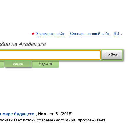
Запомнить сайт
Словарь на свой сайт
RU
едии на Академике
Найти!
Книги
Игры ⚽
в мире будущего
, Никонов В. (2015)
 показывает истоки современного мира, прослеживает