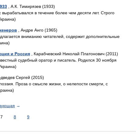
933
, А.К. Тимирязев (1933)
вырабатывался в течение более чем десяти лет. Строго
Украина)
нженеров
, Андре Анго (1965)
едлагается вниманию читателей, содержит дополнительные
аина)
юция и Россия
, Карабчевский Николай Платонович (2011)
звестный судебный оратор и писатель. Родился 30 ноября
Украина)
дведев Сергей (2015)
 поэзия. Проза о смысле жизни, о нелепости смерти, с
краина)
дующая
→
7
8
9