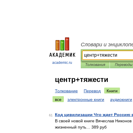
Словари и энциклоп
academic.ru
Толкования
Переводы
центр+тяжести
Толкование
Перевод
Книги
все
электронные книги
аудиокниги
Код цивилизации Что ждет Россию 
61
В своей новой книге Вячеслав Никонов
жизненный путь… 389 руб