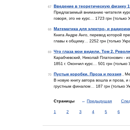
Введение в теоретическую физику 1
67
Предлагаемый вниманию читателя курс 
говоря, это не курс… 1723 грн (только 
Математика для электро- и радиои
68
Книга Андре Анго, перевод которой пр
главы к общему… 2252 грн (только Укр
Что глаза мои видели. Том 2. Револ
69
Карабчевский, Николай Платонович - и
1851 г. Окончил курс… 501 грн (только 
Пустые коробки. Проза и поэзия
, Ме
70
В новую книгу автора вошла и проза, и
грустным финалом… 187 грн (только У
Страницы
←
Предыдущая
Сле
1
2
3
4
5
6