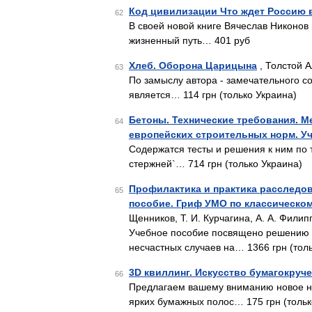
Код цивилизации Что ждет Россию 
62
В своей новой книге Вячеслав Никонов
жизненный путь… 401 руб
Хлеб. Оборона Царицына
, Толстой А
63
По замыслу автора - замечательного со
является… 114 грн (только Украина)
Бетоны. Технические требования. 
64
европейских строительных норм. У
Содержатся тесты и решения к ним по 
стержней`… 714 грн (только Украина)
Профилактика и практика расследов
65
пособие. Гриф УМО по классическо
Щенников, Т. И. Курчагина, А. А. Филип
Учебное пособие посвящено решению 
несчастных случаев на… 1366 грн (тол
3D квиллинг. Искусство бумагокруч
66
Предлагаем вашему вниманию новое н
ярких бумажных полос… 175 грн (тольк