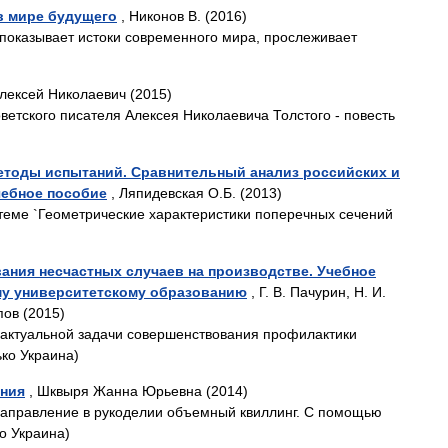
в мире будущего
, Никонов В. (2016)
 показывает истоки современного мира, прослеживает
лексей Николаевич (2015)
ветского писателя Алексея Николаевича Толстого - повесть
Методы испытаний. Сравнительный анализ российских и
чебное пособие
, Ляпидевская О.Б. (2013)
теме `Геометрические характеристики поперечных сечений
ания несчастных случаев на производстве. Учебное
му университетскому образованию
, Г. В. Пачурин, Н. И.
пов (2015)
актуальной задачи совершенствования профилактики
ько Украина)
ения
, Шквыря Жанна Юрьевна (2014)
аправление в рукоделии объемный квиллинг. С помощью
о Украина)