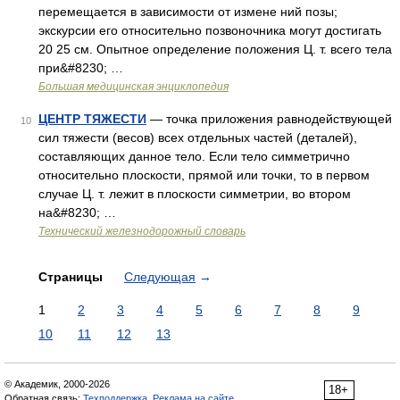
перемещается в зависимости от измене ний позы;
экскурсии его относительно позвоночника могут достигать
20 25 см. Опытное определение положения Ц. т. всего тела
при&#8230; …
Большая медицинская энциклопедия
ЦЕНТР ТЯЖЕСТИ
— точка приложения равнодействующей
10
сил тяжести (весов) всех отдельных частей (деталей),
составляющих данное тело. Если тело симметрично
относительно плоскости, прямой или точки, то в первом
случае Ц. т. лежит в плоскости симметрии, во втором
на&#8230; …
Технический железнодорожный словарь
Страницы
Следующая
→
1
2
3
4
5
6
7
8
9
10
11
12
13
© Академик, 2000-2026
18+
Обратная связь:
Техподдержка
,
Реклама на сайте