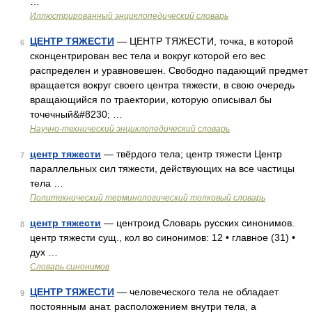
…
Иллюстрированный энциклопедический словарь
ЦЕНТР ТЯЖЕСТИ
— ЦЕНТР ТЯЖЕСТИ, точка, в которой
6
сконцентрирован вес тела и вокруг которой его вес
распределен и уравновешен. Свободно падающий предмет
вращается вокруг своего центра тяжести, в свою очередь
вращающийся по траектории, которую описывал бы
точечный&#8230; …
Научно-технический энциклопедический словарь
центр тяжести
— твёрдого тела; центр тяжести Центр
7
параллельных сил тяжести, действующих на все частицы
тела …
Политехнический терминологический толковый словарь
центр тяжести
— центроид Словарь русских синонимов.
8
центр тяжести сущ., кол во синонимов: 12 • главное (31) •
дух …
Словарь синонимов
ЦЕНТР ТЯЖЕСТИ
— человеческого тела не обладает
9
постоянным анат. расположением внутри тела, а