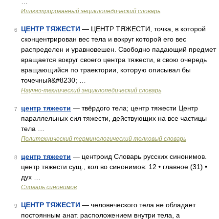
…
Иллюстрированный энциклопедический словарь
ЦЕНТР ТЯЖЕСТИ
— ЦЕНТР ТЯЖЕСТИ, точка, в которой
6
сконцентрирован вес тела и вокруг которой его вес
распределен и уравновешен. Свободно падающий предмет
вращается вокруг своего центра тяжести, в свою очередь
вращающийся по траектории, которую описывал бы
точечный&#8230; …
Научно-технический энциклопедический словарь
центр тяжести
— твёрдого тела; центр тяжести Центр
7
параллельных сил тяжести, действующих на все частицы
тела …
Политехнический терминологический толковый словарь
центр тяжести
— центроид Словарь русских синонимов.
8
центр тяжести сущ., кол во синонимов: 12 • главное (31) •
дух …
Словарь синонимов
ЦЕНТР ТЯЖЕСТИ
— человеческого тела не обладает
9
постоянным анат. расположением внутри тела, а