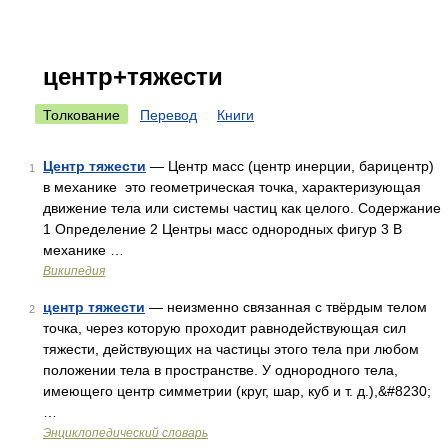
центр+тяжести
Толкование
Перевод
Книги
Центр тяжести
— Центр масс (центр инерции, барицентр)
1
в механике это геометрическая точка, характеризующая
движение тела или системы частиц как целого. Содержание
1 Определение 2 Центры масс однородных фигур 3 В
механике …
Википедия
центр тяжести
— неизменно связанная с твёрдым телом
2
точка, через которую проходит равнодействующая сил
тяжести, действующих на частицы этого тела при любом
положении тела в пространстве. У однородного тела,
имеющего центр симметрии (круг, шар, куб и т. д.),&#8230;
…
Энциклопедический словарь