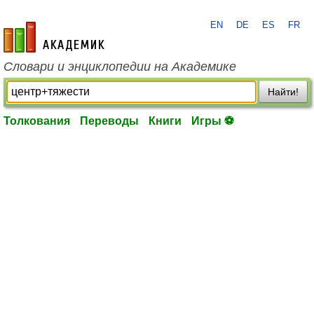
EN
DE
ES
FR
academic.ru
Словари и энциклопедии на Академике
Найти!
Толкования
Переводы
Книги
Игры ⚽