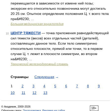
перемещается в зависимости от измене ний позы;
экскурсии его относительно позвоночника могут достигать
20 25 см. Опытное определение положения Ц. т. всего тела
при&#8230; …
Большая медицинская энциклопедия
ЦЕНТР ТЯЖЕСТИ
— точка приложения равнодействующей
10
сил тяжести (весов) всех отдельных частей (деталей),
составляющих данное тело. Если тело симметрично
относительно плоскости, прямой или точки, то в первом
случае Ц. т. лежит в плоскости симметрии, во втором
на&#8230; …
Технический железнодорожный словарь
Страницы
Следующая
→
1
2
3
4
5
6
7
8
9
10
11
12
13
© Академик, 2000-2026
18+
Обратная связь:
Техподдержка
,
Реклама на сайте