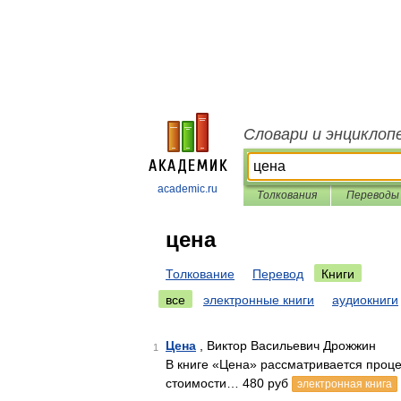
Словари и энциклоп
academic.ru
Толкования
Переводы
цена
Толкование
Перевод
Книги
все
электронные книги
аудиокниги
Цена
, Виктор Васильевич Дрожжин
1
В книге «Цена» рассматривается проце
стоимости… 480 руб
электронная книга