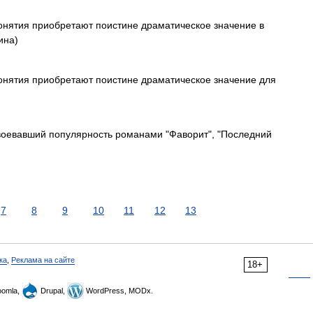
понятия приобретают поистине драматическое значение в
ина)
понятия приобретают поистине драматическое значение для
авоевавший популярность романами "Фаворит", "Последний
7
8
9
10
11
12
13
ка
,
Реклама на сайте
18+
omla,
Drupal,
WordPress, MODx.