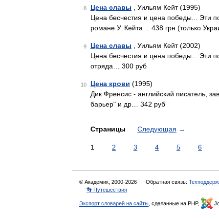
Цена славы
, Уильям Кейт (1995)
8
Цена бесчестия и цена победы... Эти 
романе У. Кейта… 438 грн (только Укра
Цена славы
, Уильям Кейт (2002)
9
Цена бесчестия и цена победы... Эти 
отряда… 300 руб
Цена крови
(1995)
10
Дик Френсис - английский писатель, з
барьер" и др… 342 руб
Страницы
Следующая
→
1
2
3
4
5
6
© Академик, 2000-2026
Обратная связь:
Техподдерж
👣 Путешествия
Экспорт словарей на сайты
, сделанные на PHP,
Jo