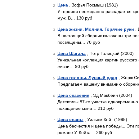
Цена
, Зофья Посмыш (1981)
2
У героини неожиданно распадается кре
муж. В… 130 руб
Цена жизни. Молния. Горячие руки
, 
3
В настоящий сборник включены три пове
посвящены… 70 руб
Цена Шагала
, Петр Галицкий (2000)
4
Уникальная коллекция картин русского
жизни… 90 руб
Цена головы. Лунный удар
, Жорж Си
5
Предлагаем вашему вниманию сборник 
Цена спасения
, Эд Макбейн (2004)
6
Детективы 87-го участка одновременно 
похищение сына… 210 руб
Цена славы
, Уильям Кейт (1995)
7
Цена бесчестия и цена победы... Эти 
романе У. Кейта… 260 руб