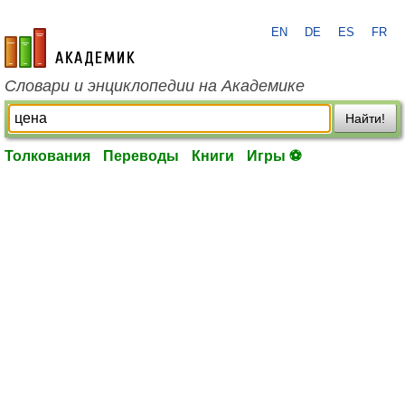
EN
DE
ES
FR
academic.ru
Словари и энциклопедии на Академике
Найти!
Толкования
Переводы
Книги
Игры ⚽