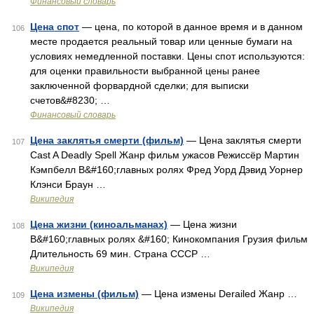
Финансовый словарь
Цена спот
— цена, по которой в данное время и в данном
106
месте продается реальный товар или ценные бумаги на
условиях немедленной поставки. Цены спот используются:
для оценки правильности выбранной цены ранее
заключенной форвардной сделки; для выписки
счетов&#8230; …
Финансовый словарь
Цена заклятья смерти (фильм)
— Цена заклятья смерти
107
Cast A Deadly Spell Жанр фильм ужасов Режиссёр Мартин
Кэмпбелл В&#160;главных ролях Фред Уорд Дэвид Уорнер
Клэнси Браун …
Википедия
Цена жизни (киноальманах)
— Цена жизни
108
В&#160;главных ролях &#160; Кинокомпания Грузия фильм
Длительность 69 мин. Страна СССР …
Википедия
Цена измены (фильм)
— Цена измены Derailed Жанр …
109
Википедия