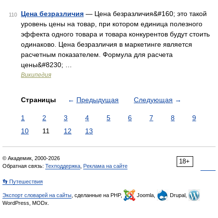
Цена безразличия
— Цена безразличия&#160; это такой
110
уровень цены на товар, при котором единица полезного
эффекта одного товара и товара конкурентов будут стоить
одинаково. Цена безразличия в маркетинге является
расчетным показателем. Формула для расчета
цены&#8230; …
Википедия
Страницы
←
Предыдущая
Следующая
→
1
2
3
4
5
6
7
8
9
10
11
12
13
© Академик, 2000-2026
18+
Обратная связь:
Техподдержка
,
Реклама на сайте
👣 Путешествия
Экспорт словарей на сайты
, сделанные на PHP,
Joomla,
Drupal,
WordPress, MODx.