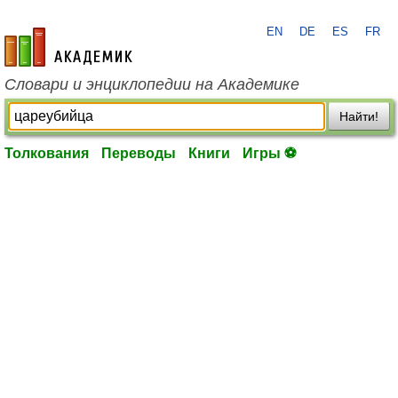
EN
DE
ES
FR
academic.ru
Словари и энциклопедии на Академике
Найти!
Толкования
Переводы
Книги
Игры ⚽