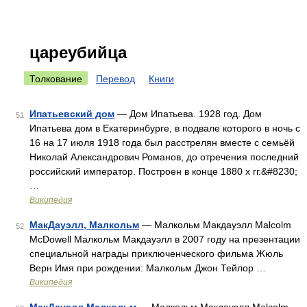
цареубийца
Толкование
Перевод
Книги
Ипатьевский дом
— Дом Ипатьева. 1928 год. Дом
51
Ипатьева дом в Екатеринбурге, в подвале которого в ночь с
16 на 17 июля 1918 года был расстрелян вместе с семьёй
Николай Александрович Романов, до отречения последний
российский император. Построен в конце 1880 х гг.&#8230;
…
Википедия
МакДауэлл, Малкольм
— Малкольм Макдауэлл Malcolm
52
McDowell Малкольм Макдауэлл в 2007 году на презентации
специальной награды приключенческого фильма Жюль
Верн Имя при рождении: Малкольм Джон Тейлор …
Википедия