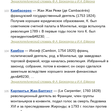
Энциклопедический словарь Ф.А. Брокгауза и И.А. Ефрона
Камбасерес
— Жан Жак Режи (де Cambacérès)
103
французский государственный деятель (1753 1824).
Получив хорошее юридическое образование, К. был
советником счетной палаты в Монпелье, когда вспыхнула
революция 1789 г. В первые годы после того К. был
президентом&#8230; …
Энциклопедический словарь Ф.А. Брокгауза и И.А. Ефрона
Камбон
— Иосиф (Cambon, 1754 1820) франц.
104
политический деятель; род. в Монпелье, где заведовал
торговой фирмой, когда началась революция. Избранный в
законод. собрание, потом в конвент, он скоро сделался
заметным вследствие хорошего знания финансовых
дел&#8230; …
Энциклопедический словарь Ф.А. Брокгауза и И.А. Ефрона
Карпантье Жан-Баптист
— (Le Carpentier; 1760 1828)
105
революционный деятель во Франции, член группы
монтаньяров в конвенте, подал голос за смерть Людовика
XVI и за преследование Жиронды; в 1793 г. послан против