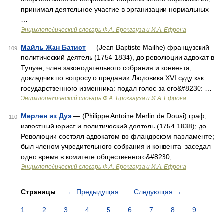
принимал деятельное участие в организации нормальных
…
Энциклопедический словарь Ф.А. Брокгауза и И.А. Ефрона
Майль Жан Батист
— (Jean Baptiste Mailhe) французский
109
политический деятель (1754 1834), до революции адвокат в
Тулузе, член законодательного собрания и конвента,
докладчик по вопросу о предании Людовика XVI суду как
государственного изменника; подал голос за его&#8230; …
Энциклопедический словарь Ф.А. Брокгауза и И.А. Ефрона
Мерлен из Дуэ
— (Philippe Antoine Merlin de Douai) граф,
110
известный юрист и политический деятель (1754 1838); до
Революции состоял адвокатом во фландрском парламенте;
был членом учредительного собрания и конвента, заседал
одно время в комитете общественного&#8230; …
Энциклопедический словарь Ф.А. Брокгауза и И.А. Ефрона
Страницы
←
Предыдущая
Следующая
→
1
2
3
4
5
6
7
8
9