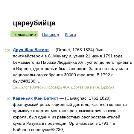
цареубийца
Толкование
Перевод
Книги
Друэ Жан Батист
— (Drouet, 1763 1824) был
101
почтмейстером в С. Менегу и, узнав 21 июня 1791 года
бежавшего из Парижа Людовика XVI, успел до него прибыть
в Варенн, где король и был задержан. За это он получил от
национального собрания 30000 франков. В 1792 г.
был&#8230; …
Энциклопедический словарь Ф.А. Брокгауза и И.А. Ефрона
Кавеньяк Жан Батист
— (Cavaignac, 1762 1829)
102
французский революционный деятель; как член конвента
примкнул к партии монтаньяров, высказался за казнь
короля, был одним из ревностных распространителей
культа Разума в провинции. Организовал в 1793 г. в
Байонне военную&#8230; …