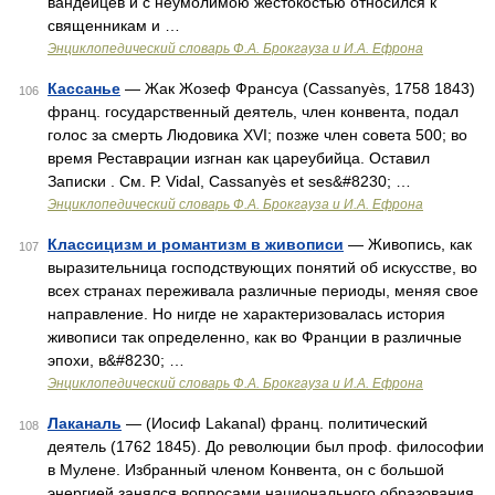
вандейцев и с неумолимою жестокостью относился к
священникам и …
Энциклопедический словарь Ф.А. Брокгауза и И.А. Ефрона
Кассанье
— Жак Жозеф Франсуа (Cassanyès, 1758 1843)
106
франц. государственный деятель, член конвента, подал
голос за смерть Людовика XVI; позже член совета 500; во
время Реставрации изгнан как цареубийца. Оставил
Записки . См. Р. Vidal, Cassanyès et ses&#8230; …
Энциклопедический словарь Ф.А. Брокгауза и И.А. Ефрона
Классицизм и романтизм в живописи
— Живопись, как
107
выразительница господствующих понятий об искусстве, во
всех странах переживала различные периоды, меняя свое
направление. Но нигде не характеризовалась история
живописи так определенно, как во Франции в различные
эпохи, в&#8230; …
Энциклопедический словарь Ф.А. Брокгауза и И.А. Ефрона
Лаканаль
— (Иосиф Lakanal) франц. политический
108
деятель (1762 1845). До революции был проф. философии
в Мулене. Избранный членом Конвента, он с большой
энергией занялся вопросами национального образования,