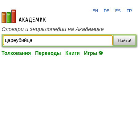
EN
DE
ES
FR
academic.ru
Словари и энциклопедии на Академике
Найти!
Толкования
Переводы
Книги
Игры ⚽