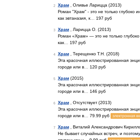
Храм
, Оливье Ларицца (2013)
2
Роман "Храм" - это не только глубоко
как эвтаназия, к… 197 руб
Храм
, Ларицца О. (2013)
3
Роман «Храм» — это не только глубоко
как… 197 руб
Храм
, Терещенко Т.Н. (2018)
4
Эта красочная иллюстрированная энци
городе или в… 120 руб
Храм
(2015)
5
Эта красочная иллюстрированная энци
городе или в… 146 руб
Храм
, Отсутствует (2013)
6
Эта красочная иллюстрированная энци
городе или в… 79.99 руб
электронная кн
Храм
, Виталий Александрович Кирилло
7
Не бывает случайных встреч, и поэтом