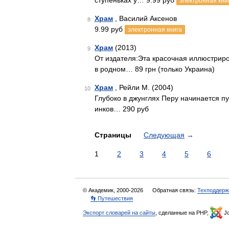
ступеньках у… 9.99 руб
электронная кни
Храм
, Василий Аксенов
8
9.99 руб
электронная книга
Храм
(2013)
9
От издателя:Эта красочная иллюстрир
в родном… 89 грн (только Украина)
Храм
, Рейли М. (2004)
10
Глубоко в джунглях Перу начинается п
инков… 290 руб
Страницы
Следующая
→
1
2
3
4
5
6
© Академик, 2000-2026
Обратная связь:
Техподдерж
👣 Путешествия
Экспорт словарей на сайты
, сделанные на PHP,
Jo