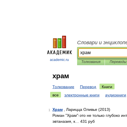
Словари и энциклоп
academic.ru
Толкования
Переводы
храм
Толкование
Перевод
Книги
все
электронные книги
аудиокниги
Храм
, Ларицца Оливье (2013)
1
Роман "Храм"-это не только глубоко и
эвтаназия, к… 431 руб