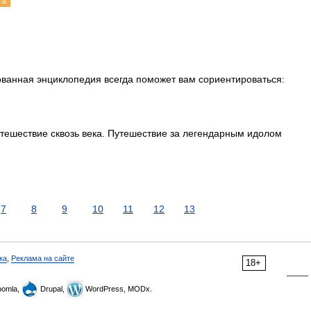
га
ованная энциклопедия всегда поможет вам сориентироваться:
утешествие сквозь века. Путешествие за легендарным идолом
7
8
9
10
11
12
13
ка
,
Реклама на сайте
18+
omla,
Drupal,
WordPress, MODx.