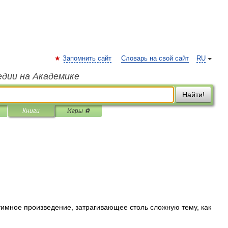
Запомнить сайт
Словарь на свой сайт
RU
едии на Академике
Найти!
Книги
Игры ⚽
нтимное произведение, затрагивающее столь сложную тему, как