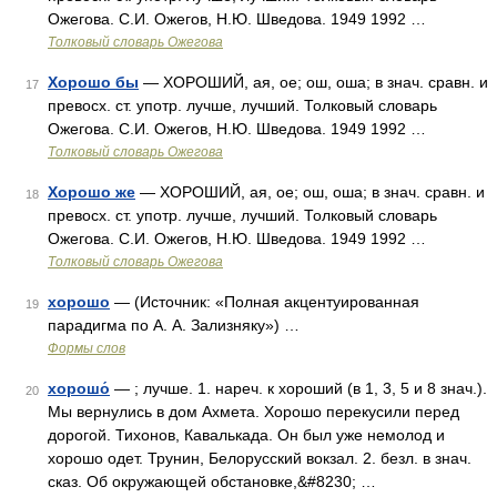
Ожегова. С.И. Ожегов, Н.Ю. Шведова. 1949 1992 …
Толковый словарь Ожегова
Хорошо бы
— ХОРОШИЙ, ая, ое; ош, оша; в знач. сравн. и
17
превосх. ст. употр. лучше, лучший. Толковый словарь
Ожегова. С.И. Ожегов, Н.Ю. Шведова. 1949 1992 …
Толковый словарь Ожегова
Хорошо же
— ХОРОШИЙ, ая, ое; ош, оша; в знач. сравн. и
18
превосх. ст. употр. лучше, лучший. Толковый словарь
Ожегова. С.И. Ожегов, Н.Ю. Шведова. 1949 1992 …
Толковый словарь Ожегова
хорошо
— (Источник: «Полная акцентуированная
19
парадигма по А. А. Зализняку») …
Формы слов
хорошо́
— ; лучше. 1. нареч. к хороший (в 1, 3, 5 и 8 знач.).
20
Мы вернулись в дом Ахмета. Хорошо перекусили перед
дорогой. Тихонов, Кавалькада. Он был уже немолод и
хорошо одет. Трунин, Белорусский вокзал. 2. безл. в знач.
сказ. Об окружающей обстановке,&#8230; …