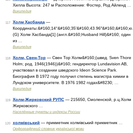
Хилла Высота: 247 м Расположение: Фостер, Род Айленд …
Википедия
Холм Хасбанда
—
117
Координаты:&#160;14°&#160;35′&#160;43.96″&#160;&#160;ю.
(G) Холм Хасбанда[1] (англ.&#160;Husband Hill)&#160; один
из …
Википедия
Холм, Свен-Тор
— Свен Тор Холм&#160;(швед. Sven Thore
118
Holm; род. 1946(1946))&#160; гендиректор Lundavision AB,
участвовал в создании шведского Ideon Science Park.
Биография В 1972 году получил степень магистра химии в
Лундском университете. В 1976 1982 годах&#8230; …
Википедия
Холм-Жирковский РУПС
— 215650, Смоленской, р.ц.Холм
119
Жирковского …
Населённые пункты и индексы России
холмівський
— прикметник холмівський прикметник …
120
Орфографічний словник української мови