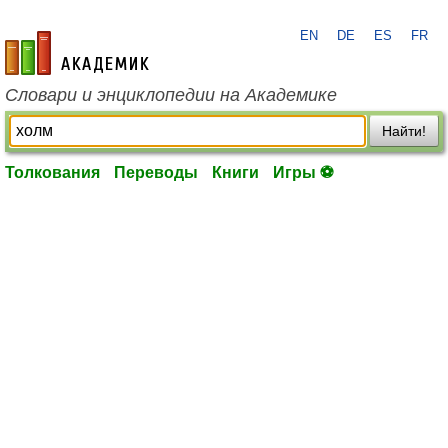
EN
DE
ES
FR
academic.ru
Словари и энциклопедии на Академике
Найти!
Толкования
Переводы
Книги
Игры ⚽