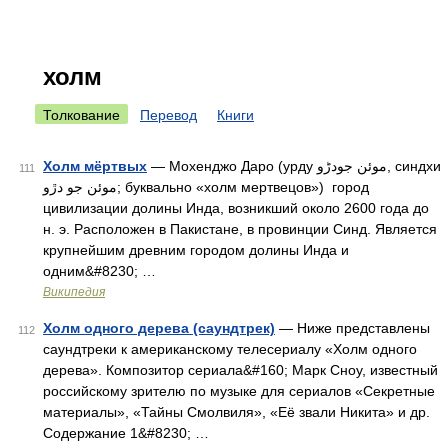
холм
Толкование
Перевод
Книги
Холм мёртвых
— Мохенджо Даро (урду موئن جودڑو, синдхи
111
موئن جو دڙو; буквально «холм мертвецов») город
цивилизации долины Инда, возникший около 2600 года до
н. э. Расположен в Пакистане, в провинции Синд. Является
крупнейшим древним городом долины Инда и
одним&#8230; …
Википедия
Холм одного дерева (саундтрек)
— Ниже представлены
112
саундтреки к американскому телесериалу «Холм одного
дерева». Композитор сериала&#160; Марк Сноу, известный
российскому зрителю по музыке для сериалов «Секретные
материалы», «Тайны Смолвиля», «Её звали Никита» и др.
Содержание 1&#8230; …