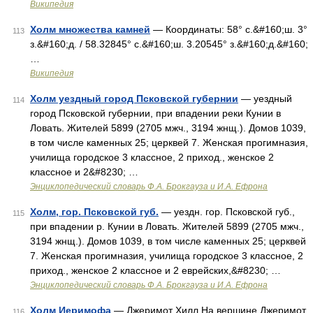
Википедия
Холм множества камней
— Координаты: 58° с.&#160;ш. 3°
113
з.&#160;д. / 58.32845° с.&#160;ш. 3.20545° з.&#160;д.&#160;
…
Википедия
Холм уездный город Псковской губернии
— уездный
114
город Псковской губернии, при впадении реки Кунии в
Ловать. Жителей 5899 (2705 мжч., 3194 жнщ.). Домов 1039,
в том числе каменных 25; церквей 7. Женская прогимназия,
училища городское 3 классное, 2 приход., женское 2
классное и 2&#8230; …
Энциклопедический словарь Ф.А. Брокгауза и И.А. Ефрона
Холм, гор. Псковской губ.
— уездн. гор. Псковской губ.,
115
при впадении р. Кунии в Ловать. Жителей 5899 (2705 мжч.,
3194 жнщ.). Домов 1039, в том числе каменных 25; церквей
7. Женская прогимназия, училища городское 3 классное, 2
приход., женское 2 классное и 2 еврейских,&#8230; …
Энциклопедический словарь Ф.А. Брокгауза и И.А. Ефрона
Холм Иеримофа
— Джеримот Хилл На вершине Джеримот
116