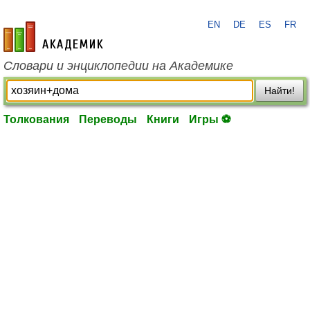
EN
DE
ES
FR
academic.ru
Словари и энциклопедии на Академике
Найти!
Толкования
Переводы
Книги
Игры ⚽