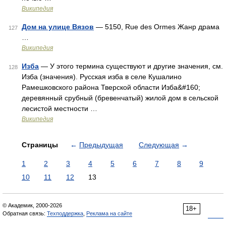
Википедия
Дом на улице Вязов
— 5150, Rue des Ormes Жанр драма
127
…
Википедия
Изба
— У этого термина существуют и другие значения, см.
128
Изба (значения). Русская изба в селе Кушалино
Рамешковского района Тверской области Изба&#160;
деревянный срубный (бревенчатый) жилой дом в сельской
лесистой местности …
Википедия
Страницы
←
Предыдущая
Следующая
→
1
2
3
4
5
6
7
8
9
10
11
12
13
© Академик, 2000-2026
18+
Обратная связь:
Техподдержка
,
Реклама на сайте