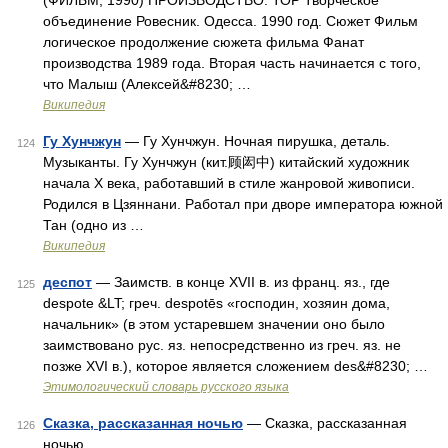
(ФИЛЬМ, 1990) ПРОИЗВОДСТВО: ТОР Творческое
объединение Ровесник. Одесса. 1990 год. Сюжет Фильм
логическое продолжение сюжета фильма Фанат
производства 1989 года. Вторая часть начинается с того,
что Малыш (Алексей&#8230; …
Википедия
Гу Хунчжун
— Гу Хунчжун. Ночная пирушка, деталь.
124
Музыканты. Гу Хунчжун (кит.顾闳中) китайский художник
начала X века, работавший в стиле жанровой живописи.
Родился в Цзяннани. Работал при дворе императора южной
Тан (одно из …
Википедия
деспот
— Заимств. в конце XVII в. из франц. яз., где
125
despote &LT; греч. despotēs «господин, хозяин дома,
начальник» (в этом устаревшем значении оно было
заимствовано рус. яз. непосредственно из греч. яз. не
позже XVI в.), которое является сложением des&#8230; …
Этимологический словарь русского языка
Сказка, рассказанная ночью
— Сказка, рассказанная
126
ночью …