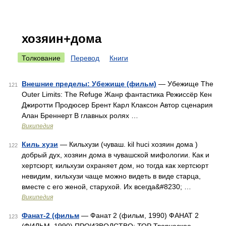
хозяин+дома
Толкование
Перевод
Книги
Внешние пределы: Убежище (фильм)
— Убежище The
121
Outer Limits: The Refuge Жанр фантастика Режиссёр Кен
Джиротти Продюсер Брент Карл Клаксон Автор сценария
Алан Бреннерт В главных ролях …
Википедия
Киль хузи
— Кильхузи (чуваш. kil huci хозяин дома )
122
добрый дух, хозяин дома в чувашской мифологии. Как и
хертсюрт, кильхузи охраняет дом, но тогда как хертсюрт
невидим, кильхузи чаще можно видеть в виде старца,
вместе с его женой, старухой. Их всегда&#8230; …
Википедия
Фанат-2 (фильм
— Фанат 2 (фильм, 1990) ФАНАТ 2
123