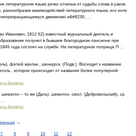
м литературном языке резко отлична от судьбы слова в узком,
, разнообразие взаимодействий литературного языка, его инте
т непрекращающемуся движению и&#8230; …
н Иванович, 1812 62) известный журнальный деятель и
 образование получил в бывшем благородном пансионе при
 1845 года состоял на службе. На литературное поприще П …
оль), фатюй вахлак , шенкурск. (Подв.). Восходит к названию
еголь , которое происходит от названия более популярной
акса Фасмера
шематон – то же (Даль), шемотон, смол. (Добровольский), ср.
ь …
акса Фасмера
дующая
→
7
8
9
10
11
12