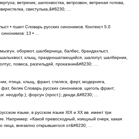
 вертуха, ветреник, шилохвостка, ветрозвон, ветреная голова,
 свиристелка, свистулька,&#8230; …
лыст • пшют Словарь русских синонимов. Контекст 5.0
 синонимов: 13 • …
мызгун, обормот, шалберница, балбес, брандахлыст,
, шалыхвост, хлыщ, праздношатающийся, шалопут, шалберник,
олтус, повеса, разгильдяй, проказник&#8230; …
ик, птица, хлыщ, франт, стиляга, ферт, модерняга,
 фат, беляк Словарь русских синонимов. щеголь франт;
азг. неодобр.); форсун (прост.); денди,&#8230; …
сском языке, в русском языке XIX и XX вв. имеет три
ние. Например: «Какой превосходный, изящный очерк, какая
го лица, внезапно открывшегося от&#8230; …