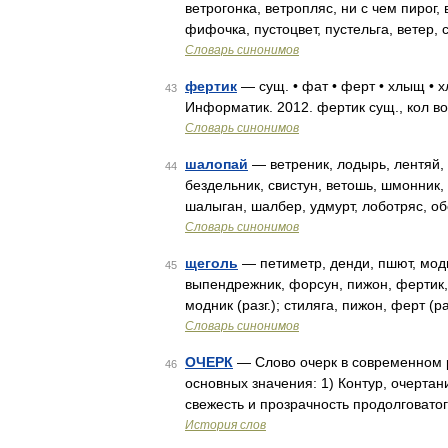
ветрогонка, ветропляс, ни с чем пирог,
фифочка, пустоцвет, пустельга, ветер,
Словарь синонимов
фертик
— сущ. • фат • ферт • хлыщ • х
43
Информатик. 2012. фертик сущ., кол во
Словарь синонимов
шалопай
— ветреник, лодырь, лентяй, 
44
бездельник, свистун, ветошь, шмонник
шалыган, шалбер, удмурт, лоботряс, об
Словарь синонимов
щеголь
— петиметр, денди, пшют, модн
45
выпендрежник, форсун, пижон, фертик,
модник (разг.); стиляга, пижон, ферт (р
Словарь синонимов
ОЧЕРК
— Слово очерк в современном ру
46
основных значения: 1) Контур, очерта
свежесть и прозрачность продолговато
История слов