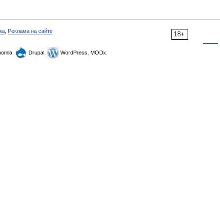
ка
,
Реклама на сайте
18+
omla,
Drupal,
WordPress, MODx.