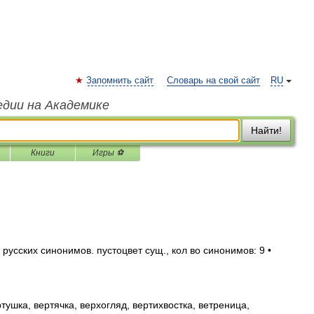
Запомнить сайт
Словарь на свой сайт
RU
едии на Академике
Найти!
Книги
Игры ⚽
усских синонимов. пустоцвет сущ., кол во синонимов: 9 •
тушка, вертячка, верхогляд, вертихвостка, ветреница,