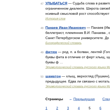
УЛЫБАТЬСЯ
— Судьба слова в развито
47
ограниченном диалекте. Широта связей
нсивный смысловой рост способствую
История слов
Панаев Иван Иванович
— Панаев (Ива
48
беллетрист, племянник В.И. Панаева ,
Санкт Петербургском университете. До
Биографический словарь
фитюк
— род. п. а болван, лентяй (Гог
49
буквы фита в отличие от ферт хлыщ, щ
буквы ф …
Этимологический словарь русского языка М
шаматон
— хлыщ, верхогляд (Пушкин), 
50
предыдущее. Едва ли связано с мотат
Этимологический словарь русского языка М
Страницы
←
Предыдущая
Сле
1
2
3
4
5
6