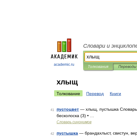
Словари и энциклоп
academic.ru
Толкования
Переводы
хлыщ
Толкование
Перевод
Книги
пустоцвет
— хлыщ, пустышка Словарь р
41
бесколоска (3) • …
Словарь синонимов
пустышка
— брандахлыст, свистун, вер
42