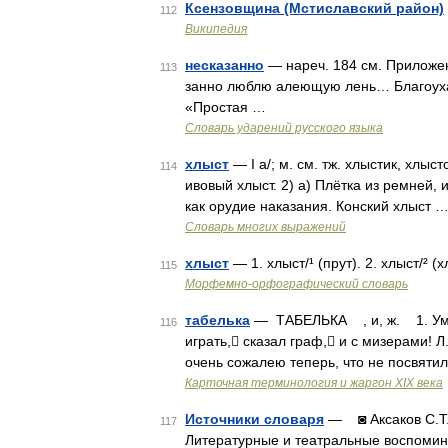
Ксензовщина (Мстиславский район)
112
Википедия
несказанно
— нареч. 184 см. Приложени
113
занно люблю алеющую лень… Благоуханн
«Простая …
Словарь ударений русского языка
хлыст
— I а/; м. см. тж. хлыстик, хлыс
114
ивовый хлыст. 2) а) Плётка из ремней,
как орудие наказания. Конский хлыст 
Словарь многих выражений
хлыст
— 1. хлыст/¹ (прут). 2. хлыст/² (
115
Морфемно-орфографический словарь
табелька
— ТАБЕЛЬКА , и, ж. 1. Умен
116
играть, сказал граф, и с мизерами! 
очень сожалею теперь, что не посвяти
Карточная терминология и жаргон XIX века
Источники словаря
— ◙ Аксаков С.Т. 
117
Литературные и театральные воспоми