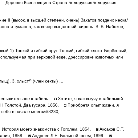
— Деревня Ксензовщина Страна БелоруссияБелоруссия …
е II (высок. в высшей степени, очень) Закатов поздних неска/
а и туманна, как вечер выцветший, сирень. В. В. Набоков,
товый 1) Тонкий и гибкий прут. Тонкий, гибкий хлыст. Берёзовый,
 используемая при верховой езде, дрессировке животных или
…
хлыщ). 3. хлыст/³ (член секты) …
ьшительное к табель. ◘ Хотите, я вас выучу с табелькой
Л.Н.Толстой. Два гусара, 1856. ◘ Приобретя опыт жизни, я
л себя в начале моего&#8230; …
История моего знакомства с Гоголем, 1854. ◙ Аксаков С.Т.
нания, 1858. ◙ Андреев Л.Н. Большой шлем, 1899. ◙