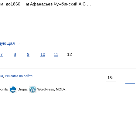
лем, до1860. ◙ Афанасьев Чужбинский А.С …
дующая
→
7
8
9
10
11
12
ка
,
Реклама на сайте
18+
omla,
Drupal,
WordPress, MODx.