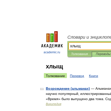
Словари и энциклоп
academic.ru
Толкования
Переводы
хлыщ
Толкование
Перевод
Книги
Возрождение (альманах)
— Альманах 
111
научно популярный, иллюстрированный
«Время» было выпущено два тома. Сод
Википедия