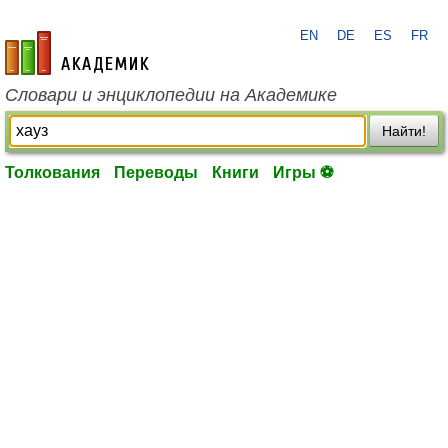
EN
DE
ES
FR
academic.ru
Словари и энциклопедии на Академике
Найти!
Толкования
Переводы
Книги
Игры ⚽