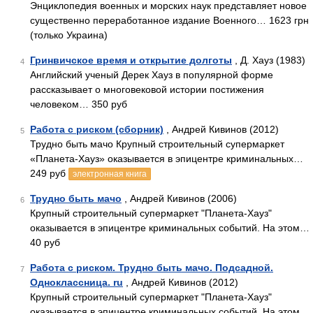
Энциклопедия военных и морских наук представляет новое
существенно переработанное издание Военного… 1623 грн
(только Украина)
Гринвичское время и открытие долготы
, Д. Хауз (1983)
4
Английский ученый Дерек Хауз в популярной форме
рассказывает о многовековой истории постижения
человеком… 350 руб
Работа с риском (сборник)
, Андрей Кивинов (2012)
5
Трудно быть мачо Крупный строительный супермаркет
«Планета-Хауз» оказывается в эпицентре криминальных…
249 руб
электронная книга
Трудно быть мачо
, Андрей Кивинов (2006)
6
Крупный строительный супермаркет "Планета-Хауз"
оказывается в эпицентре криминальных событий. На этом…
40 руб
Работа с риском. Трудно быть мачо. Подсадной.
7
Одноклассница. ru
, Андрей Кивинов (2012)
Крупный строительный супермаркет "Планета-Хауз"
оказывается в эпицентре криминальных событий. На этом…