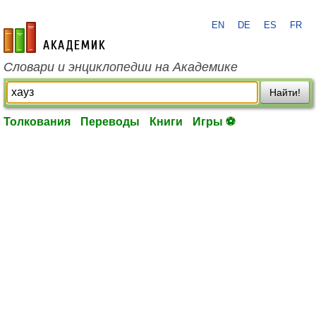
EN
DE
ES
FR
academic.ru
Словари и энциклопедии на Академике
Найти!
Толкования
Переводы
Книги
Игры ⚽