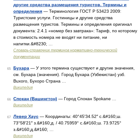
другие средства размещения туристов. Термины и
определения
— Терминология ГОСТ Р 53423 2009:
Туристские услуги. Гостиницы и другие средства
размещения туристов. Термины и определения оригинал
документа: 2.4.1 «номер без завтрака»: Тариф, по которому
в стоимость номера не входят ни питание, ни
напитки.&#8230; …
Словарь-справочник терминов нормативно-технической
документации
Бухара
— У этого термина существуют и другие значения,
65
см. Бухара (значения). Город Бухара (Узбекистан) узб.
Buxoro, Бухоро Страна …
Википедия
Спокан (Вашингтон)
— Город Спокан Spokane …
66
Википедия
Левер Хаус
— Координаты: 40°45′34.52″ с.&#160;ш.
67
73°58′21″ з.&#160;д. / 40.75959° с.&#160;ш. 73.9725°
з.&#160;д.&#160; …
Википедия