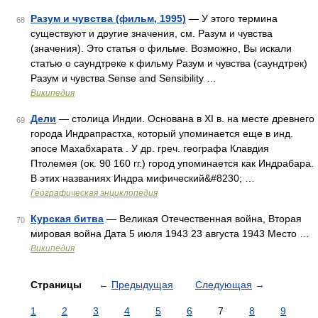
Разум и чувства (фильм, 1995)
— У этого термина
68
существуют и другие значения, см. Разум и чувства
(значения). Это статья о фильме. Возможно, Вы искали
статью о саундтреке к фильму Разум и чувства (саундтрек)
Разум и чувства Sense and Sensibility …
Википедия
Дели
— столица Индии. Основана в XI в. на месте древнего
69
города Индрапрастха, который упоминается еще в инд.
эпосе Махабхарата . У др. греч. географа Клавдия
Птолемея (ок. 90 160 гг.) город упоминается как Индрабара.
В этих названиях Индра мифический&#8230; …
Географическая энциклопедия
Курская битва
— Великая Отечественная война, Вторая
70
мировая война Дата 5 июля 1943 23 августа 1943 Место …
Википедия
Страницы
←
Предыдущая
Следующая
→
1
2
3
4
5
6
7
8
9