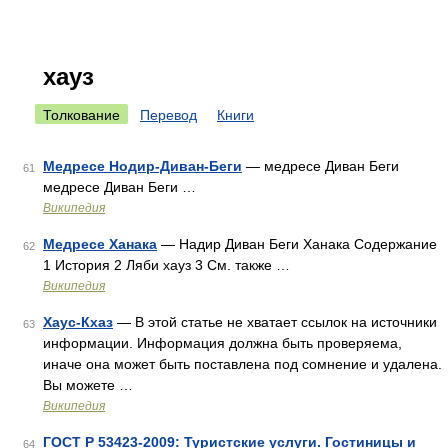
хауз
Толкование
Перевод
Книги
Медресе Нодир-Диван-Беги
— медресе Диван Беги
61
медресе Диван Беги …
Википедия
Медресе Ханака
— Надир Диван Беги Ханака Содержание
62
1 История 2 Ляби хауз 3 См. также …
Википедия
Хаус-Кхаз
— В этой статье не хватает ссылок на источники
63
информации. Информация должна быть проверяема,
иначе она может быть поставлена под сомнение и удалена.
Вы можете …
Википедия
ГОСТ Р 53423-2009: Туристские услуги. Гостиницы и
64