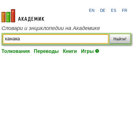
EN
DE
ES
FR
academic.ru
Словари и энциклопедии на Академике
Найти!
Толкования
Переводы
Книги
Игры ⚽