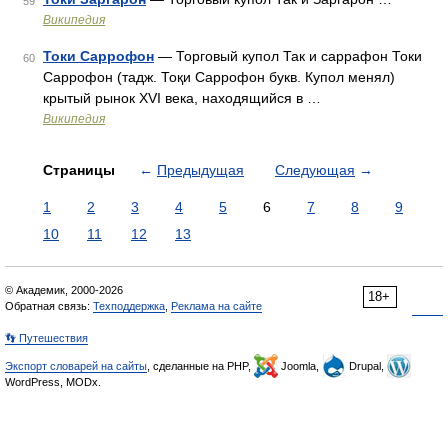
59
Википедия
Токи Саррофон
— Торговый купол Так и саррафон Токи
60
Cаррофон (тадж. Тоқи Саррофон букв. Купол менял)
крытый рынок XVI века, находящийся в …
Википедия
Страницы
←
Предыдущая
Следующая
→
1
2
3
4
5
6
7
8
9
10
11
12
13
© Академик, 2000-2026
18+
Обратная связь:
Техподдержка
,
Реклама на сайте
👣 Путешествия
Экспорт словарей на сайты
, сделанные на PHP,
Joomla,
Drupal,
WordPress, MODx.