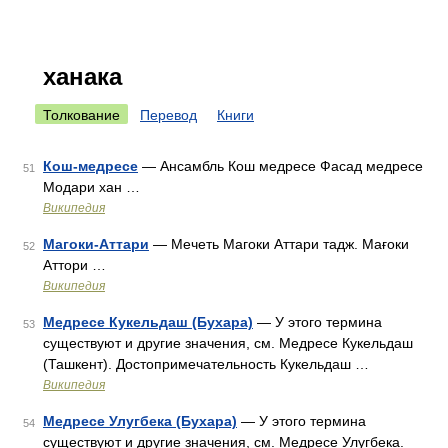
ханака
Толкование
Перевод
Книги
Кош-медресе
— Ансамбль Кош медресе Фасад медресе
51
Модари хан …
Википедия
Магоки-Аттари
— Мечеть Магоки Аттари тадж. Мағоки
52
Аттори …
Википедия
Медресе Кукельдаш (Бухара)
— У этого термина
53
существуют и другие значения, см. Медресе Кукельдаш
(Ташкент). Достопримечательность Кукельдаш …
Википедия
Медресе Улугбека (Бухара)
— У этого термина
54
существуют и другие значения, см. Медресе Улугбека.