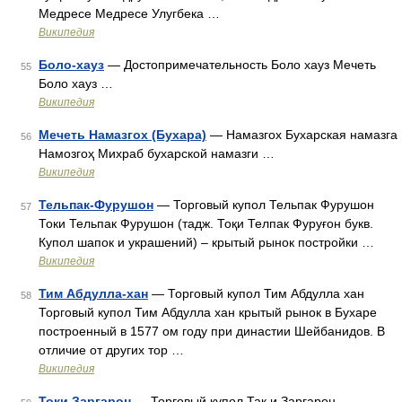
Медресе Медресе Улугбека …
Википедия
Боло-хауз
— Достопримечательность Боло хауз Мечеть
55
Боло хауз …
Википедия
Мечеть Намазгох (Бухара)
— Намазгох Бухарская намазга
56
Намозгоҳ Михраб бухарской намазги …
Википедия
Тельпак-Фурушон
— Торговый купол Тельпак Фурушон
57
Токи Тельпак Фурушон (тадж. Тоқи Телпак Фуруғон букв.
Купол шапок и украшений) – крытый рынок постройки …
Википедия
Тим Абдулла-хан
— Торговый купол Тим Абдулла хан
58
Торговый купол Тим Абдулла хан крытый рынок в Бухаре
построенный в 1577 ом году при династии Шейбанидов. В
отличие от других тор …
Википедия
Токи Заргарон
— Торговый купол Так и Заргарон …