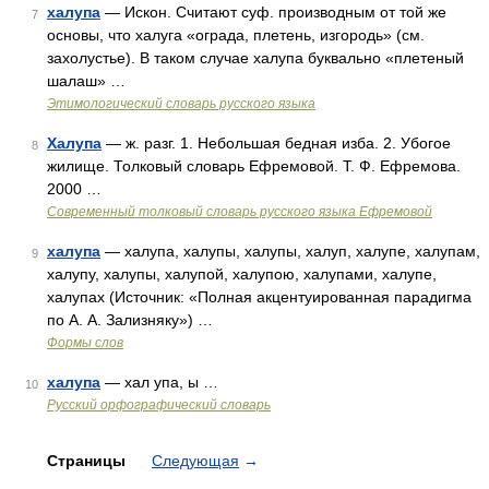
халупа
— Искон. Считают суф. производным от той же
7
основы, что халуга «ограда, плетень, изгородь» (см.
захолустье). В таком случае халупа буквально «плетеный
шалаш» …
Этимологический словарь русского языка
Халупа
— ж. разг. 1. Небольшая бедная изба. 2. Убогое
8
жилище. Толковый словарь Ефремовой. Т. Ф. Ефремова.
2000 …
Современный толковый словарь русского языка Ефремовой
халупа
— халупа, халупы, халупы, халуп, халупе, халупам,
9
халупу, халупы, халупой, халупою, халупами, халупе,
халупах (Источник: «Полная акцентуированная парадигма
по А. А. Зализняку») …
Формы слов
халупа
— хал упа, ы …
10
Русский орфографический словарь
Страницы
Следующая
→