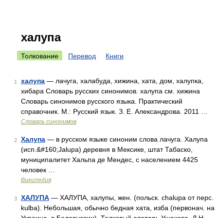
халупа
Толкование
Перевод
Книги
халупа
— лачуга, халабуда, хижина, хата, дом, халупка,
1
хибара Словарь русских синонимов. халупа см. хижина
Словарь синонимов русского языка. Практический
справочник. М.: Русский язык. З. Е. Александрова. 2011 …
Словарь синонимов
Халупа
— в русском языке синоним слова лачуга. Халупа
2
(исп.&#160;Jalupa) деревня в Мексике, штат Табаско,
муниципалитет Хальпа де Мендес, с населением 4425
человек …
Википедия
ХАЛУПА
— ХАЛУПА, халупы, жен. (польск. chalupa от перс.
3
kulba). Небольшая, обычно бедная хата, изба (первонач. на