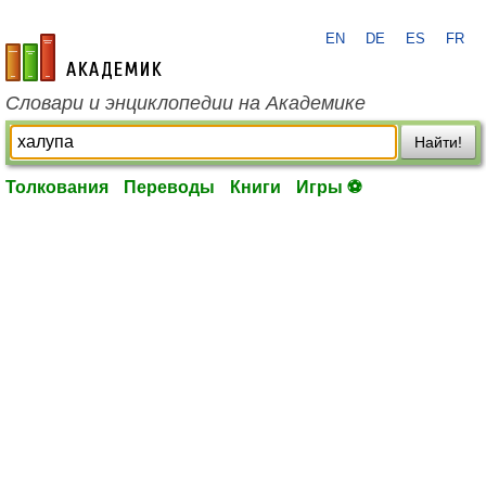
EN
DE
ES
FR
academic.ru
Словари и энциклопедии на Академике
Найти!
Толкования
Переводы
Книги
Игры ⚽