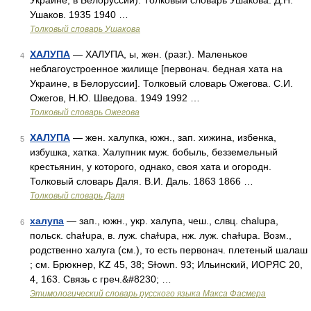
Украине, в Белоруссии). Толковый словарь Ушакова. Д.Н.
Ушаков. 1935 1940 …
Толковый словарь Ушакова
ХАЛУПА
— ХАЛУПА, ы, жен. (разг.). Маленькое
4
неблагоустроенное жилище [первонач. бедная хата на
Украине, в Белоруссии]. Толковый словарь Ожегова. С.И.
Ожегов, Н.Ю. Шведова. 1949 1992 …
Толковый словарь Ожегова
ХАЛУПА
— жен. халупка, южн., зап. хижина, избенка,
5
избушка, хатка. Халупник муж. бобыль, безземельный
крестьянин, у которого, однако, своя хата и огородн.
Толковый словарь Даля. В.И. Даль. 1863 1866 …
Толковый словарь Даля
халупа
— зап., южн., укр. халупа, чеш., слвц. сhаluра,
6
польск. сhаɫuра, в. луж. сhаɫuра, нж. луж. сhаɫuра. Возм.,
родственно халуга (см.), то есть первонач. плетеный шалаш
; см. Брюкнер, KZ 45, 38; Sɫown. 93; Ильинский, ИОРЯС 20,
4, 163. Связь с греч.&#8230; …
Этимологический словарь русского языка Макса Фасмера