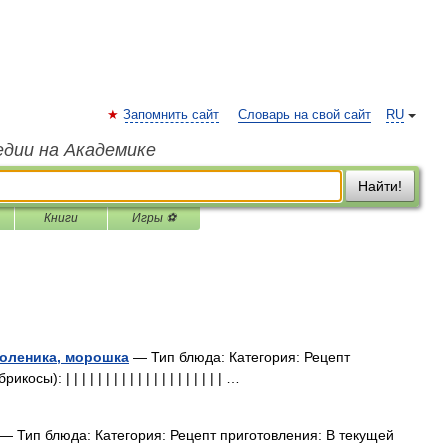
Запомнить сайт
Словарь на свой сайт
RU
едии на Академике
Найти!
Книги
Игры ⚽
поленика, морошка
— Тип блюда: Категория: Рецепт
 | | | | | | | | | | | | | | | | | | | | …
— Тип блюда: Категория: Рецепт приготовления: В текущей