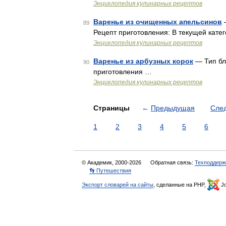
Энциклопедия кулинарных рецептов
Варенье из очищенных апельсинов
—
89
Рецепт приготовления: В текущей катег
Энциклопедия кулинарных рецептов
Варенье из арбузных корок
— Тип бл
90
приготовления …
Энциклопедия кулинарных рецептов
Страницы
←
Предыдущая
Сле
1
2
3
4
5
6
© Академик, 2000-2026
Обратная связь:
Техподдерж
👣 Путешествия
Экспорт словарей на сайты
, сделанные на PHP,
Jo