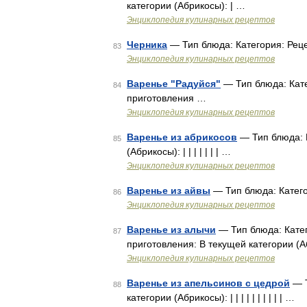
категории (Абрикосы): | …
Энциклопедия кулинарных рецептов
Черника
— Тип блюда: Категория: Рец
83
Энциклопедия кулинарных рецептов
Варенье "Радуйся"
— Тип блюда: Кате
84
приготовления …
Энциклопедия кулинарных рецептов
Варенье из абрикосов
— Тип блюда: К
85
(Абрикосы): | | | | | | | …
Энциклопедия кулинарных рецептов
Варенье из айвы
— Тип блюда: Катего
86
Энциклопедия кулинарных рецептов
Варенье из алычи
— Тип блюда: Катег
87
приготовления: В текущей категории (Абри
Энциклопедия кулинарных рецептов
Варенье из апельсинов с цедрой
— Т
88
категории (Абрикосы): | | | | | | | | | | …