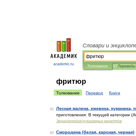
Словари и энциклоп
academic.ru
Толкования
Переводы
фритюр
Толкование
Перевод
Книги
Лесная малина, ежевика, куманика, 
81
приготовления: В текущей категории (Абрикосы):
Энциклопедия кулинарных рецептов
Смородина (белая, карсная, черная)
82