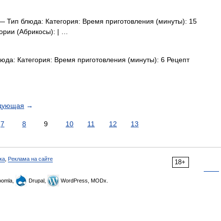
 Тип блюда: Категория: Время приготовления (минуты): 15
ории (Абрикосы): | …
юда: Категория: Время приготовления (минуты): 6 Рецепт
дующая
→
7
8
9
10
11
12
13
ка
,
Реклама на сайте
18+
omla,
Drupal,
WordPress, MODx.