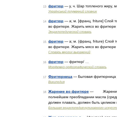
фритюр
— у, ч. Шар топленого жиру, ма
13
Український тлумачний словник
фритюр
— а; м. [франц. friture] Слой 
14
во фритюре. Жарить мясо во фритюре
Энциклопедический словарь
фритюр
— а; м. (франц. friture) Слой 
15
во фритюре. Жарить мясо во фритюре
Словарь многих выражений
фритюр
— фритюр/ …
16
Морфемно-орфографический словарь
Фритюрница
— Бытовая фритюрница
17
Википедия
Жарение во фритюре
— Жарение во 
18
полнейшем преобладании масла (среды
должен плавать, должен быть целиком 
Большая энциклопедия кулинарного искусст