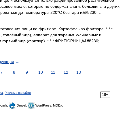
й цели используется только рафинированное растительное
осовое масло, которые не содержат влаги, белковины и других
реваться до температуры 220°С без гари и&#8230; …
готовления пищи во фритюре. Картофель во фритюре. * * *
е, топлёный жир), аппарат для жаренья кулинарных и
 в горячий жир (фритюр). * * * ФРИТЮРНИЦА&#8230; …
дующая
→
7
8
9
10
11
12
13
ка
,
Реклама на сайте
18+
omla,
Drupal,
WordPress, MODx.