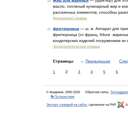
Жир для жаренья
— (фритюр) для это
19
масло, топленый кулинарный жир и кок
рассеянных элементов, способны разог
Кулинарный словарь
фритюрница
— ы; ж. Аппарат для при
20
фритюрница (от франц. friture жарень
кондитерских изделий погружением их
Энциклопедический словарь
Страницы
←
Предыдущая
Сле
1
2
3
4
5
6
© Академик, 2000-2026
Обратная связь:
Техподдерж
👣 Путешествия
Экспорт словарей на сайты
, сделанные на PHP,
Jo