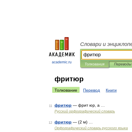
Словари и энциклоп
academic.ru
Толкования
Переводы
фритюр
Толкование
Перевод
Книги
фритюр
— фрит юр, а …
11
Русский орфографический словарь
фритюр
— (2 м) …
12
Орфографический словарь русского языка