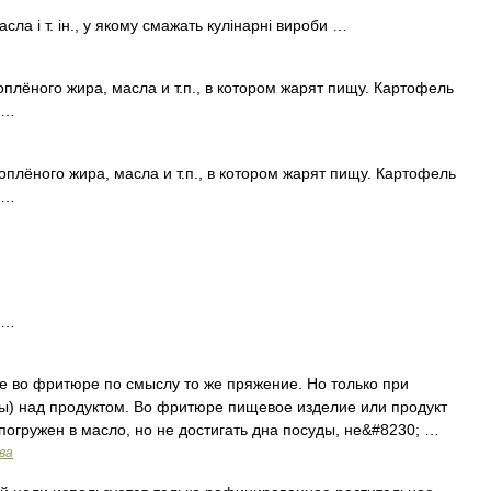
сла і т. ін., у якому смажать кулінарні вироби …
топлёного жира, масла и т.п., в котором жарят пищу. Картофель
 …
топлёного жира, масла и т.п., в котором жарят пищу. Картофель
 …
 …
фритюре по смыслу то же пряжение. Но только при
) над продуктом. Во фритюре пищевое изделие или продукт
погружен в масло, но не достигать дна посуды, не&#8230; …
ва