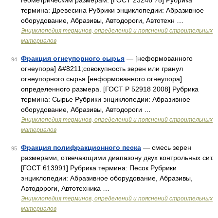
геометрическим размерам. [ГОСТ 23246 78] Рубрика
термина: Древесина Рубрики энциклопедии: Абразивное
оборудование, Абразивы, Автодороги, Автотехн …
Энциклопедия терминов, определений и пояснений строительных
материалов
Фракция огнеупорного сырья
— [неформованного
94
огнеупора] &#8211;совокупность зерен или гранул
огнеупорного сырья [неформованного огнеупора]
определенного размера. [ГОСТ Р 52918 2008] Рубрика
термина: Сырье Рубрики энциклопедии: Абразивное
оборудование, Абразивы, Автодороги …
Энциклопедия терминов, определений и пояснений строительных
материалов
Фракция полифракционного песка
— смесь зерен
95
размерами, отвечающими диапазону двух контрольных сит.
[ГОСТ 613991] Рубрика термина: Песок Рубрики
энциклопедии: Абразивное оборудование, Абразивы,
Автодороги, Автотехника …
Энциклопедия терминов, определений и пояснений строительных
материалов