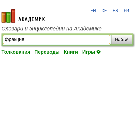
EN
DE
ES
FR
academic.ru
Словари и энциклопедии на Академике
Найти!
Толкования
Переводы
Книги
Игры ⚽