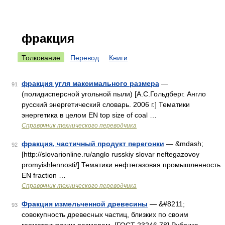
фракция
Толкование
Перевод
Книги
фракция угля максимального размера
—
91
(полидисперсной угольной пыли) [А.С.Гольдберг. Англо
русский энергетический словарь. 2006 г.] Тематики
энергетика в целом EN top size of coal …
Справочник технического переводчика
фракция, частичный продукт перегонки
— &mdash;
92
[http://slovarionline.ru/anglo russkiy slovar neftegazovoy
promyishlennosti/] Тематики нефтегазовая промышленность
EN fraction …
Справочник технического переводчика
Фракция измельченной древесины
— &#8211;
93
совокупность древесных частиц, близких по своим