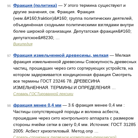
Фракция (политика)
— У этого термина существуют и
96
другие значения, см. Фракция. Фракция
(нем.&#160;fraktion)&#160; группа политических деятелей,
объединённая сходными политическими взглядами внутри
более широкой организации. Депутатская фракция&#160;
депутатское&#8230; …
Википедия
Фракция измельченной древесины, мелкая
— Мелкая
97
фракция измельченной древесины Совокупность древесных
частиц, прошедших через сито сортирующих устройств, на
котором задерживается кондиционная фракция Смотреть
все термины ГОСТ 23246 78. ДРЕВЕСИНА
ИЗМЕЛЬЧЕННАЯ. ТЕРМИНЫ И ОПРЕДЕЛЕНИЯ …
Словарь ГОСТированной лексики
фракция менее 0,4 мм
— 3.6 фракция менее 0,4 мм :
98
Частицы сопутствующей породы и волокна асбеста,
прошедшие через сито контрольного аппарата с размером
стороны ячейки сетки в свету 0,4 мм. Источник: ГОСТ 31285
2005: Асбест хризотиловый. Метод опр …
Словарь-справочник терминов нормативно-технической