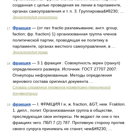
созданная с целью проведения ее линии в парламенте,
органах самоуправления и т. п. 3. Группировка&#8230; …
Энциклопедия социологии
Фракция
— (от лат. fractio разламывание; англ. group,
17
faction; фр. fraction) 1) организованная группа членов
политической партии, проводящая ее политику в
парламенте, органах местного самоуправления, в …
Энциклопедия права
фракция
— 3.1 фракция : Совокупность зерен (гранул)
18
определенного размера. Источник: ГОСТ 27707 2007:
Огнеупоры неформованные. Методы определения
зернового состава оригинал документа …
Словарь-справочник терминов нормативно-технической
документации
фракция
— I. ФРАКЦИЯ I и, ж. fraction, &GT; нем. Fraktion.
19
1. дипл., полит. Организованная группа в обществе,
преследующая свои интересы. Не ведают ли они о тех
фракциях чего. ПБП 7 (2) 787. Противную сторону против
своего супруга принимать не станет, чем&#8230; …