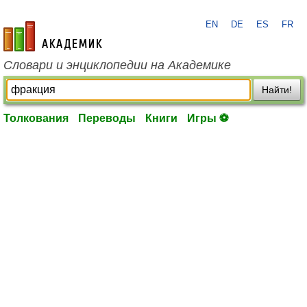
EN
DE
ES
FR
academic.ru
Словари и энциклопедии на Академике
Найти!
Толкования
Переводы
Книги
Игры ⚽