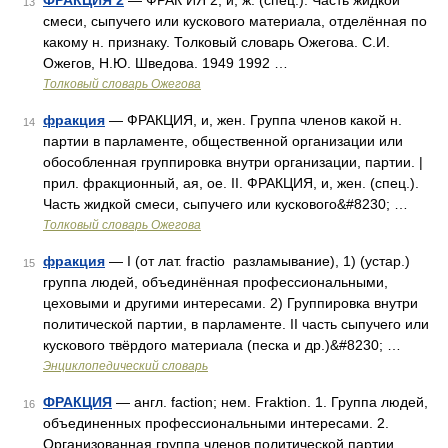
ФРАКЦИЯ 2
— ФРАК ИЯ 2, и, ж. (спец.). Часть жидкой
13
смеси, сыпучего или кускового материала, отделённая по
какому н. признаку. Толковый словарь Ожегова. С.И.
Ожегов, Н.Ю. Шведова. 1949 1992 …
Толковый словарь Ожегова
фракция
— ФРАКЦИЯ, и, жен. Группа членов какой н.
14
партии в парламенте, общественной организации или
обособленная группировка внутри организации, партии. |
прил. фракционный, ая, ое. II. ФРАКЦИЯ, и, жен. (спец.).
Часть жидкой смеси, сыпучего или кускового&#8230; …
Толковый словарь Ожегова
фракция
— I (от лат. fractio разламывание), 1) (устар.)
15
группа людей, объединённая профессиональными,
цеховыми и другими интересами. 2) Группировка внутри
политической партии, в парламенте. II часть сыпучего или
кускового твёрдого материала (песка и др.)&#8230; …
Энциклопедический словарь
ФРАКЦИЯ
— англ. faction; нем. Fraktion. 1. Группа людей,
16
объединенных профессиональными интересами. 2.
Организованная группа членов политической партии,