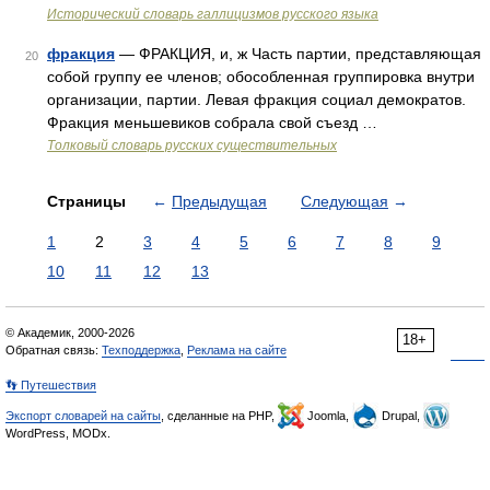
Исторический словарь галлицизмов русского языка
фракция
— ФРАКЦИЯ, и, ж Часть партии, представляющая
20
собой группу ее членов; обособленная группировка внутри
организации, партии. Левая фракция социал демократов.
Фракция меньшевиков собрала свой съезд …
Толковый словарь русских существительных
Страницы
←
Предыдущая
Следующая
→
1
2
3
4
5
6
7
8
9
10
11
12
13
© Академик, 2000-2026
18+
Обратная связь:
Техподдержка
,
Реклама на сайте
👣 Путешествия
Экспорт словарей на сайты
, сделанные на PHP,
Joomla,
Drupal,
WordPress, MODx.