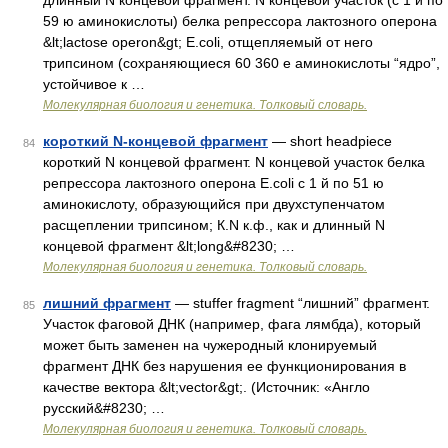
длинный N концевой фрагмент. N концевой участок (с 1 й по
59 ю аминокислоты) белка репрессора лактозного оперона
&lt;lactose operon&gt; E.coli, отщепляемый от него
трипсином (сохраняющиеся 60 360 е аминокислоты “ядро”,
устойчивое к …
Молекулярная биология и генетика. Толковый словарь.
короткий N-концевой фрагмент
— short headpiece
84
короткий N концевой фрагмент. N концевой участок белка
репрессора лактозного оперона E.coli с 1 й по 51 ю
аминокислоту, образующийся при двухступенчатом
расщеплении трипсином; К.N к.ф., как и длинный N
концевой фрагмент &lt;long&#8230; …
Молекулярная биология и генетика. Толковый словарь.
лишний фрагмент
— stuffer fragment “лишний” фрагмент.
85
Участок фаговой ДНК (например, фага лямбда), который
может быть заменен на чужеродный клонируемый
фрагмент ДНК без нарушения ее функционирования в
качестве вектора &lt;vector&gt;. (Источник: «Англо
русский&#8230; …
Молекулярная биология и генетика. Толковый словарь.