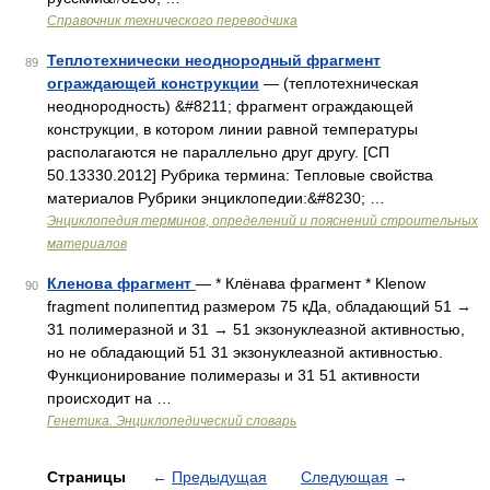
Справочник технического переводчика
Теплотехнически неоднородный фрагмент
89
ограждающей конструкции
— (теплотехническая
неоднородность) &#8211; фрагмент ограждающей
конструкции, в котором линии равной температуры
располагаются не параллельно друг другу. [СП
50.13330.2012] Рубрика термина: Тепловые свойства
материалов Рубрики энциклопедии:&#8230; …
Энциклопедия терминов, определений и пояснений строительных
материалов
Кленова фрагмент
— * Клёнава фрагмент * Klenow
90
fragment полипептид размером 75 кДа, обладающий 51 →
31 полимеразной и 31 → 51 экзонуклеазной активностью,
но не обладающий 51 31 экзонуклеазной активностью.
Функционирование полимеразы и 31 51 активности
происходит на …
Генетика. Энциклопедический словарь
Страницы
←
Предыдущая
Следующая
→