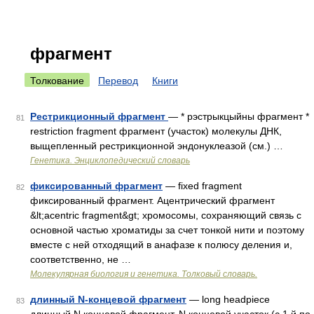
фрагмент
Толкование
Перевод
Книги
Рестрикционный фрагмент
— * рэстрыкцыйны фрагмент *
81
restriction fragment фрагмент (участок) молекулы ДНК,
выщепленный рестрикционной эндонуклеазой (см.) …
Генетика. Энциклопедический словарь
фиксированный фрагмент
— fixed fragment
82
фиксированный фрагмент. Ацентрический фрагмент
&lt;acentric fragment&gt; хромосомы, сохраняющий связь с
основной частью хроматиды за счет тонкой нити и поэтому
вместе с ней отходящий в анафазе к полюсу деления и,
соответственно, не …
Молекулярная биология и генетика. Толковый словарь.
длинный N-концевой фрагмент
— long headpiece
83