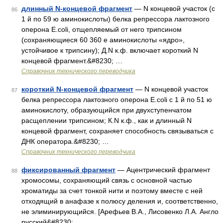
длинный N-концевой фрагмент
— N концевой участок (с
86
1 й по 59 ю аминокислоты) белка репрессора лактозного
оперона E.coli, отщепляемый от него трипсином
(сохраняющиеся 60 360 е аминокислоты «ядро»,
устойчивое к трипсину); Д.N к.ф. включает короткий N
концевой фрагмент.&#8230; …
Справочник технического переводчика
короткий N-концевой фрагмент
— N концевой участок
87
белка репрессора лактозного оперона E.coli с 1 й по 51 ю
аминокислоту, образующийся при двухступенчатом
расщеплении трипсином; К.N к.ф., как и длинный N
концевой фрагмент, сохраняет способность связываться с
ДНК оператора.&#8230; …
Справочник технического переводчика
фиксированный фрагмент
— Ацентрический фрагмент
88
хромосомы, сохраняющий связь с основной частью
хроматиды за счет тонкой нити и поэтому вместе с ней
отходящий в анафазе к полюсу деления и, соответственно,
не элиминирующийся. [Арефьев В.А., Лисовенко Л.А. Англо
русский&#8230; …