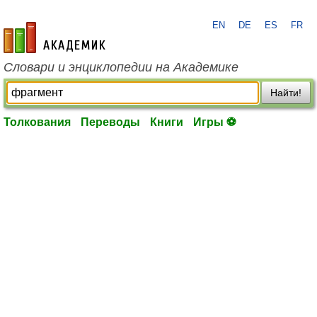
EN
DE
ES
FR
academic.ru
Словари и энциклопедии на Академике
Найти!
Толкования
Переводы
Книги
Игры ⚽