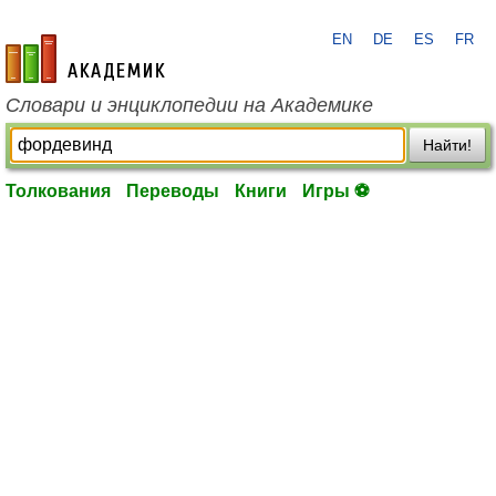
EN
DE
ES
FR
academic.ru
Словари и энциклопедии на Академике
Найти!
Толкования
Переводы
Книги
Игры ⚽