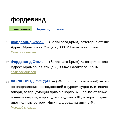
фордевинд
Толкование
Перевод
Книги
Фордевинд Отель
— (Балаклава,Крым) Категория отеля:
11
Адрес: Мраморная Улица 2, 99042 Балаклава, Крым …
Каталог отелей
Фордевинд Отель
— (Балаклава,Крым) Категория отеля:
12
Адрес: Мраморная Улица 2, 99042 Балаклава, Крым …
Каталог отелей
ФОРДЕВИНД, ФОРДАК
— (Wind right aft, stern wind) ветер,
13
по направлению совпадающий с курсом судна или, иначе
говоря, ветер, дующий прямо в корму. Ф. называют также
полным ветром, а про судно, идущее в Ф., говорят: судно
идет полным ветром. Идти на фордачка идти в Ф …
Морской словарь