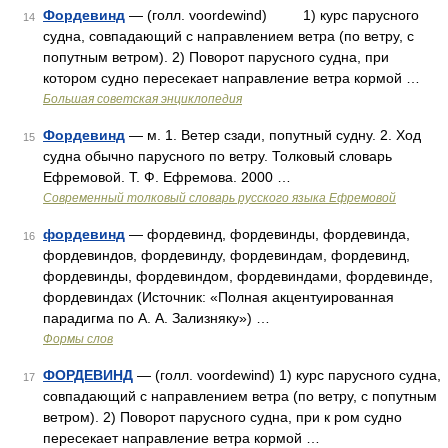
Фордевинд
— (голл. voordewind) 1) курс парусного
14
судна, совпадающий с направлением ветра (по ветру, с
попутным ветром). 2) Поворот парусного судна, при
котором судно пересекает направление ветра кормой …
Большая советская энциклопедия
Фордевинд
— м. 1. Ветер сзади, попутный судну. 2. Ход
15
судна обычно парусного по ветру. Толковый словарь
Ефремовой. Т. Ф. Ефремова. 2000 …
Современный толковый словарь русского языка Ефремовой
фордевинд
— фордевинд, фордевинды, фордевинда,
16
фордевиндов, фордевинду, фордевиндам, фордевинд,
фордевинды, фордевиндом, фордевиндами, фордевинде,
фордевиндах (Источник: «Полная акцентуированная
парадигма по А. А. Зализняку») …
Формы слов
ФОРДЕВИНД
— (голл. voordewind) 1) курс парусного судна,
17
совпадающий с направлением ветра (по ветру, с попутным
ветром). 2) Поворот парусного судна, при к ром судно
пересекает направление ветра кормой …