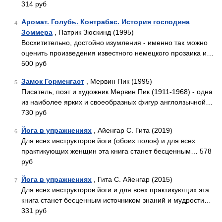
314 руб
Аромат. Голубь. Контрабас. История господина
4
Зоммера
, Патрик Зюскинд (1995)
Восхитительно, достойно изумления - именно так можно
оценить произведения известного немецкого прозаика и…
500 руб
Замок Горменгаст
, Мервин Пик (1995)
5
Писатель, поэт и художник Мервин Пик (1911-1968) - одна
из наиболее ярких и своеобразных фигур англоязычной…
730 руб
Йога в упражнениях
, Айенгар С. Гита (2019)
6
Для всех инструкторов йоги (обоих полов) и для всех
практикующих женщин эта книга станет бесценным… 578
руб
Йога в упражнениях
, Гита С. Айенгар (2015)
7
Для всех инструкторов йоги и для всех практикующих эта
книга станет бесценным источником знаний и мудрости…
331 руб