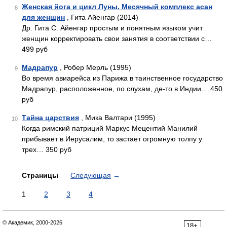
Женская йога и цикл Луны. Месячный комплекс асан
8
для женщин
, Гита Айенгар (2014)
Др. Гита С. Айенгар простым и понятным языком учит
женщин корректировать свои занятия в соответствии с…
499 руб
Мадрапур
, Робер Мерль (1995)
9
Во время авиарейса из Парижа в таинственное государство
Мадрапур, расположенное, по слухам, де-то в Индии… 450
руб
Тайна царствия
, Мика Валтари (1995)
10
Когда римский патриций Маркус Мецентий Манилий
прибывает в Иерусалим, то застает огромную толпу у
трех… 350 руб
Страницы
Следующая
→
1
2
3
4
© Академик, 2000-2026
18+