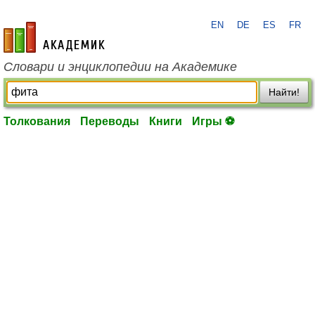
EN
DE
ES
FR
academic.ru
Словари и энциклопедии на Академике
Найти!
Толкования
Переводы
Книги
Игры ⚽