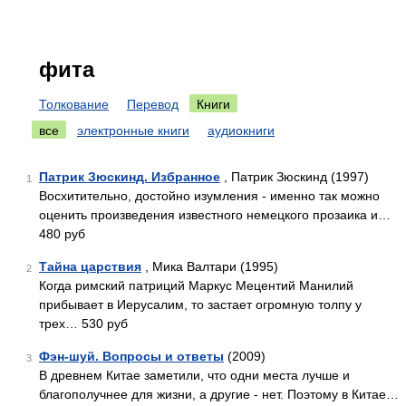
фита
Толкование
Перевод
Книги
все
электронные книги
аудиокниги
Патрик Зюскинд. Избранное
, Патрик Зюскинд (1997)
1
Восхитительно, достойно изумления - именно так можно
оценить произведения известного немецкого прозаика и…
480 руб
Тайна царствия
, Мика Валтари (1995)
2
Когда римский патриций Маркус Мецентий Манилий
прибывает в Иерусалим, то застает огромную толпу у
трех… 530 руб
Фэн-шуй. Вопросы и ответы
(2009)
3
В древнем Китае заметили, что одни места лучше и
благополучнее для жизни, а другие - нет. Поэтому в Китае…