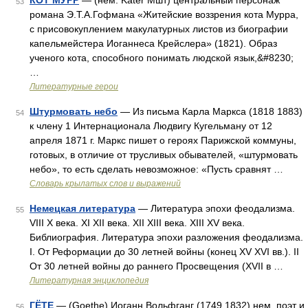
КОТ МУРР
— (нем. Kater Мшт) центральный персонаж
53
романа Э.Т.А.Гофмана «Житейские воззрения кота Мурра,
с присовокуплением макулатурных листов из биографии
капельмейстера Иоганнеса Крейслера» (1821). Образ
ученого кота, способного понимать людской язык,&#8230;
…
Литературные герои
Штурмовать небо
— Из письма Карла Маркса (1818 1883)
54
к члену 1 Интернационала Людвигу Кугельману от 12
апреля 1871 г. Маркс пишет о героях Парижской коммуны,
готовых, в отличие от трусливых обывателей, «штурмовать
небо», то есть сделать невозможное: «Пусть сравнят …
Словарь крылатых слов и выражений
Немецкая литература
— Литература эпохи феодализма.
55
VIII X века. XI XII века. XII XIII века. XIII XV века.
Библиография. Литература эпохи разложения феодализма.
I. От Реформации до 30 летней войны (конец XV XVI вв.). II
От 30 летней войны до раннего Просвещения (XVII в …
Литературная энциклопедия
ГЁТЕ
— (Goethe) Иоганн Вольфганг (1749 1832) нем. поэт и
56