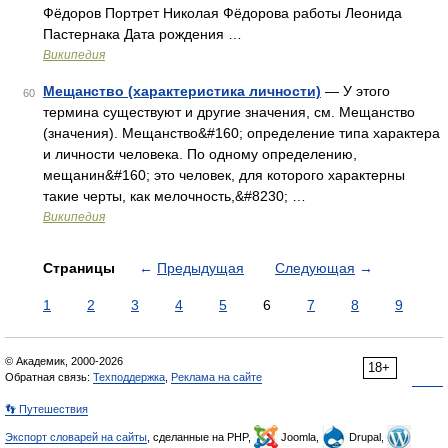
Фёдоров Портрет Николая Фёдорова работы Леонида
Пастернака Дата рождения …
Википедия
Мещанство (характеристика личности)
— У этого
60
термина существуют и другие значения, см. Мещанство
(значения). Мещанство&#160; определение типа характера
и личности человека. По одному определению,
мещанин&#160; это человек, для которого характерны
такие черты, как мелочность,&#8230; …
Википедия
Страницы
←
Предыдущая
Следующая
→
1
2
3
4
5
6
7
8
9
© Академик, 2000-2026
18+
Обратная связь:
Техподдержка
,
Реклама на сайте
👣 Путешествия
Экспорт словарей на сайты
, сделанные на PHP,
Joomla,
Drupal,