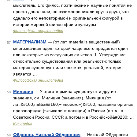
мыслитель. Его филос. поэтические и научные понятия не
просто дополняли, но взаимопроникали друг в друга, что
сделало его неповторимой и оригинальной фигурой в
истории мировой философии и культуры …
Философская энциклопедия
МАТЕРИАЛИЗМ
— (от лат. materialis вещественный)
57
многозначная идея, которой чаще всего придается один
или некоторые из следующих смыслов. 1. Утверждение
относительно существования или реальности: только
материя существует или является реальной; материя
является …
Философская энциклопедия
Милиция
— У этого термина существуют и другие
58
значения, см. Милиция (значения). Милиция (от
лат.&#160;militia&#160;− «войско»)&#160; название органов
правопорядка (эквивалент полиции) в России (в т. ч., в
Советской России, СССР, а потом и в Российской&#8230; …
Википедия
Фёдоров, Николай Фёдорович
— Николай Фёдорович
59