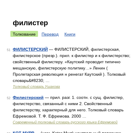
филистер
Толкование
Перевод
Книги
ФИЛИСТЕРСКИЙ
— ФИЛИСТЕРСКИЙ, филистерская,
51
филистерское (презр.). прил. к филистер и к филистерство;
свойственный филистеру. «Каутский проводит типично
мещанскую, филистерскую политику…» Ленин (
Пролетарская революция н ренегат Каутский ). Толковый
словарь&#8230; …
Толковый словарь Ушакова
Филистерский
— прил. разг. 1. соотн. с сущ. филистер,
52
филистерство, связанный с ними 2. Свойственный
филистерству, характерный для него. Толковый словарь
Ефремовой. Т. Ф. Ефремова. 2000 …
Современный толковый словарь русского языка Ефремовой