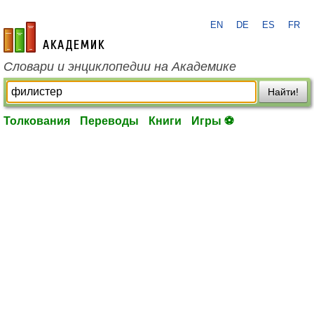
EN
DE
ES
FR
academic.ru
Словари и энциклопедии на Академике
Найти!
Толкования
Переводы
Книги
Игры ⚽