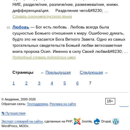
НИЕ, разделе/ние, различе/ние, размежева/ние, книжн.
дифференциа/ция. Разделение чего&#8230; …
Словарь синонимов русского языка
Любовь
— Бог есть любовь . Любовь всегда была
65
сущностью Божьего отношения к миру. Ошибочно думать,
будто это не касается Бога Ветхого Завета. Одно из самых
трогательных свидетельств Божьей любви ветхозаветная
книга пророка Осип. Именно в силу Своей любви&#8230; …
Подробный словарь библейских имен
Страницы
←
Предыдущая
Следующая
→
1
2
3
4
5
6
7
© Академик, 2000-2026
18+
Обратная связь:
Техподдержка
,
Реклама на сайте
👣 Путешествия
Экспорт словарей на сайты
, сделанные на PHP,
Joomla,
Drupal,
WordPress, MODx.