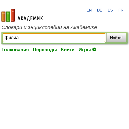
EN
DE
ES
FR
academic.ru
Словари и энциклопедии на Академике
Найти!
Толкования
Переводы
Книги
Игры ⚽