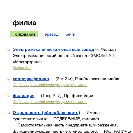
филиа
Толкование
Перевод
Книги
Электромеханический опытный завод
— Филиал
61
Электромеханический опытный завод «ЭМОЗ» ГУП
«Мосгортранс» …
Википедия
колледж-филиал
— (2 м 2 м), Р. ко/лледжа филиа/ла …
62
Орфографический словарь русского языка
филиация
— (1 ж), Р., Д., Пр. филиа/ции …
63
Орфографический словарь русского языка
Отдельность (обособленность)
— Имена
64
существительные ОТДЕЛЕ/НИЕ, филиа/л.
Самостоятельная часть предприятия, учреждения,
функционирующая часть чего либо целого. РАЗГРАНИЧЕ/