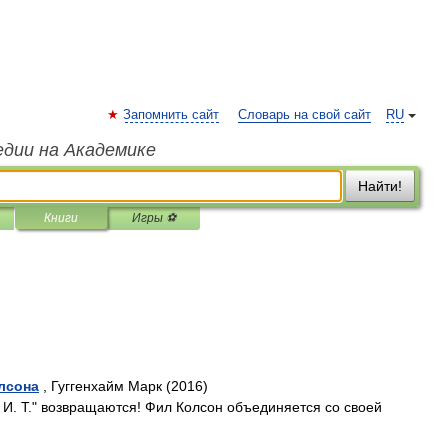
Запомнить сайт
Словарь на свой сайт
RU
едии на Академике
Найти!
Книги
Игры ⚽
олсона
, Гуггенхайм Марк (2016)
 И. Т." возвращаются! Фил Колсон объединяется со своей