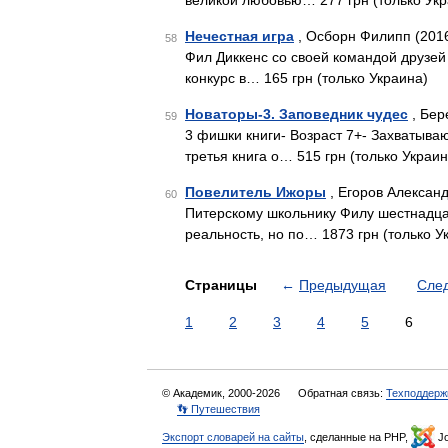
великой любовью… 277 грн (только Укр
Нечестная игра
, Осборн Филипп (201
58
Фил Диккенс со своей командой друзей
конкурс в… 165 грн (только Украина)
Новаторы-3. Заповедник чудес
, Бер
59
3 фишки книги- Возраст 7+- Захватыв
третья книга о… 515 грн (только Украин
Повелитель Ижоры
, Егоров Александ
60
Питерскому школьнику Филу шестнадцат
реальность, но по… 1873 грн (только У
Страницы
←
Предыдущая
Сле
1
2
3
4
5
6
© Академик, 2000-2026
Обратная связь:
Техподдерж
👣 Путешествия
Экспорт словарей на сайты
, сделанные на PHP,
Jo