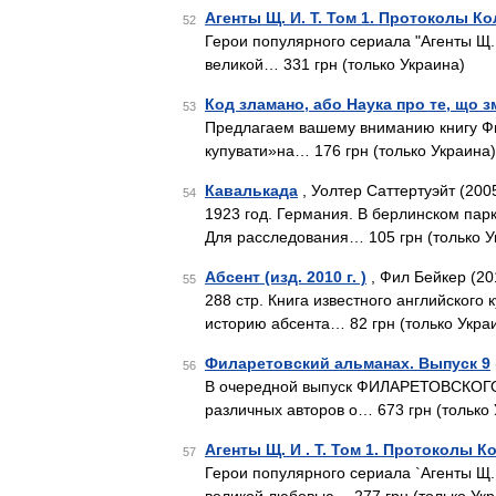
Агенты Щ. И. Т. Том 1. Протоколы К
52
Герои популярного сериала "Агенты Щ.
великой… 331 грн (только Украина)
Код зламано, або Наука про те, що 
53
Предлагаем вашему вниманию книгу Фи
купувати»на… 176 грн (только Украина)
Кавалькада
, Уолтер Саттертуэйт (200
54
1923 год. Германия. В берлинском пар
Для расследования… 105 грн (только У
Абсент (изд. 2010 г. )
, Фил Бейкер (20
55
288 стр. Книга известного английского
историю абсента… 82 грн (только Укра
Филаретовский альманах. Выпуск 9
56
В очередной выпуск ФИЛАРЕТОВСКОГО
различных авторов о… 673 грн (только
Агенты Щ. И . Т. Том 1. Протоколы К
57
Герои популярного сериала `Агенты Щ.