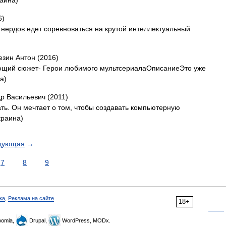
аина)
6)
 нердов едет соревноваться на крутой интеллектуальный
езин Антон (2016)
ающий сюжет- Герои любимого мультсериалаОписаниеЭто уже
а)
р Васильевич (2011)
ь. Он мечтает о том, чтобы создавать компьютерную
краина)
дующая
→
7
8
9
ка
,
Реклама на сайте
18+
omla,
Drupal,
WordPress, MODx.