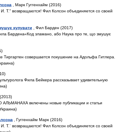
олсона
, Марк Гуггенхайм (2016)
 И. Т." возвращаются! Фил Колсон объединяется со своей
змушує купувати
, Фил Барден (2017)
ла Бардена«Код зламано, або Наука про те, що змушує
5)
ке Тиргартен совершается покушение на Адольфа Гитлера.
краина)
10)
 культуролога Фила Бейкера рассказывает удивительную
ина)
(2013)
 АЛЬМАНАХА включены новые публикации и статьи
 Украина)
олсона
, Гуггенхайм Марк (2016)
 И. Т.` возвращаются! Фил Колсон объединяется со своей