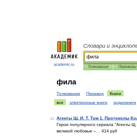
Словари и энциклоп
academic.ru
Толкования
Переводы
фила
Толкование
Перевод
Книги
все
электронные книги
аудиокниги
Агенты Щ. И. Т. Том 1. Протоколы К
51
Герои популярного сериала "Агенты Щ.
великой любовью –… 414 руб