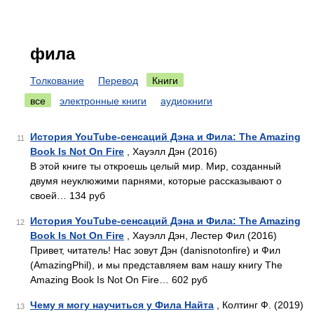
фила
Толкование
Перевод
Книги
все
электронные книги
аудиокниги
История YouTube-сенсаций Дэна и Фила: The Amazing
11
Book Is Not On Fire
, Хауэлл Дэн (2016)
В этой книге ты откроешь целый мир. Мир, созданный
двумя неуклюжими парнями, которые рассказывают о
своей… 134 руб
История YouTube-сенсаций Дэна и Фила: The Amazing
12
Book Is Not On Fire
, Хауэлл Дэн, Лестер Фил (2016)
Привет, читатель! Нас зовут Дэн (danisnotonfire) и Фил
(AmazingPhil), и мы представляем вам нашу книгу The
Amazing Book Is Not On Fire… 602 руб
Чему я могу научиться у Фила Найта
, Колтинг Ф. (2019)
13