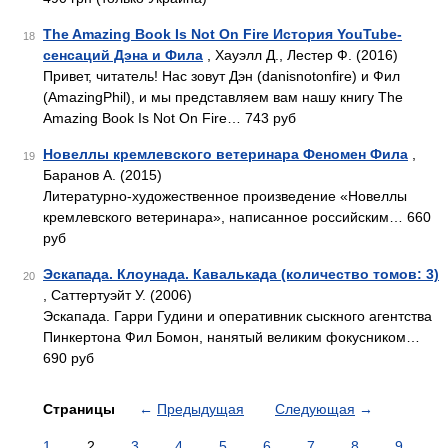
The Amazing Book Is Not On Fire История YouTube-
18
сенсаций Дэна и Фила
, Хауэлл Д., Лестер Ф. (2016)
Привет, читатель! Нас зовут Дэн (danisnotonfire) и Фил
(AmazingPhil), и мы представляем вам нашу книгу The
Amazing Book Is Not On Fire… 743 руб
Новеллы кремлевского ветеринара Феномен Фила
,
19
Баранов А. (2015)
Литературно-художественное произведение «Новеллы
кремлевского ветеринара», написанное российским… 660
руб
Эскапада. Клоунада. Кавалькада (количество томов: 3)
20
, Саттертуэйт У. (2006)
Эскапада. Гарри Гудини и оперативник сыскного агентства
Пинкертона Фил Бомон, нанятый великим фокусником…
690 руб
Страницы
←
Предыдущая
Следующая
→
1
2
3
4
5
6
7
8
9