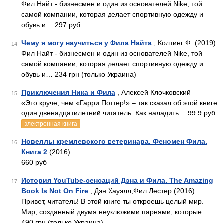
Фил Найт - бизнесмен и один из основателей Nike, той
самой компании, которая делает спортивную одежду и
обувь и… 297 руб
Чему я могу научиться у Фила Найта
, Колтинг Ф. (2019)
14
Фил Найт - бизнесмен и один из основателей Nike, той
самой компании, которая делает спортивную одежду и
обувь и… 234 грн (только Украина)
Приключения Ника и Фила
, Алексей Клочковский
15
«Это круче, чем «Гарри Поттер!» – так сказал об этой книге
один двенадцатилетний читатель. Как наладить… 99.9 руб
электронная книга
Новеллы кремлевского ветеринара. Феномен Фила.
16
Книга 2
(2016)
660 руб
История YouTube-сенсаций Дэна и Фила. The Amazing
17
Book Is Not On Fire
, Дэн Хауэлл,Фил Лестер (2016)
Привет, читатель! В этой книге ты откроешь целый мир.
Мир, созданный двумя неуклюжими парнями, которые…
490 грн (только Украина)