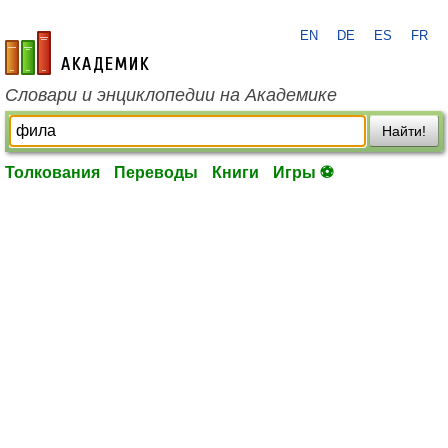
EN
DE
ES
FR
academic.ru
Словари и энциклопедии на Академике
Найти!
Толкования
Переводы
Книги
Игры ⚽